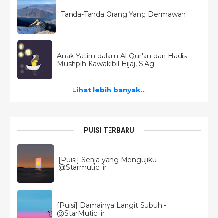
Tanda-Tanda Orang Yang Dermawan
Anak Yatim dalam Al-Qur'an dan Hadis -
Mushpih Kawakibil Hijaj, S.Ag.
Lihat lebih banyak...
PUISI TERBARU
[Puisi] Senja yang Mengujiku -
@Starmutic_ir
[Puisi] Damainya Langit Subuh -
@StarMutic_ir