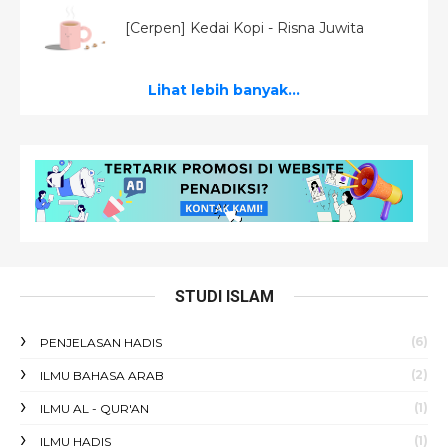
[Cerpen] Kedai Kopi - Risna Juwita
Lihat lebih banyak...
STUDI ISLAM
(6)
PENJELASAN HADIS
(2)
ILMU BAHASA ARAB
(1)
ILMU AL - QUR'AN
(1)
ILMU HADIS