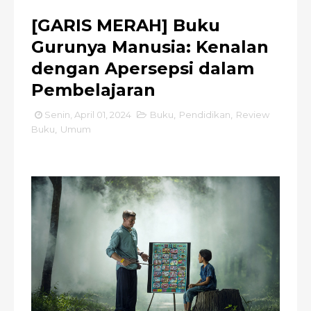
[GARIS MERAH] Buku
Gurunya Manusia: Kenalan
dengan Apersepsi dalam
Pembelajaran
Senin, April 01, 2024
Buku
,
Pendidikan
,
Review
Buku
,
Umum