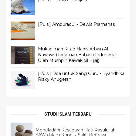
[Puisi] Amburadul - Dewis Pramanas
Mukadimah Kitab Hadis Arbain Al-
Nawawi (Terjemah Bahasa Indonesia
Oleh Mushpih Kawakibil Hijaj)
[Puisi] Doa untuk Sang Guru - Ryandhika
Rizky Anugerah
STUDI ISLAM TERBARU
Meneladani Kesabaran Hati Rasulullah
SAW dalam Kondisi Sulit: Refleksi