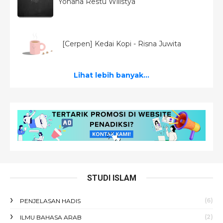
Yohana Restu Wilistya
[Cerpen] Kedai Kopi - Risna Juwita
Lihat lebih banyak...
STUDI ISLAM
(6)
PENJELASAN HADIS
(2)
ILMU BAHASA ARAB