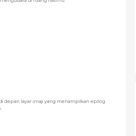
 mengudara di ruang hatimu.
di depan layar imaji yang menampilkan epilog
.