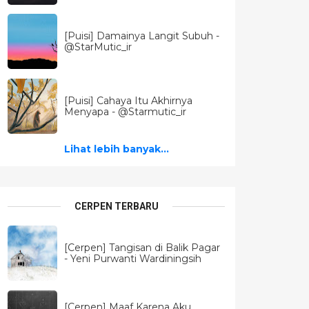
[Puisi] Damainya Langit Subuh -
@StarMutic_ir
[Puisi] Cahaya Itu Akhirnya
Menyapa - @Starmutic_ir
Lihat lebih banyak...
CERPEN TERBARU
[Cerpen] Tangisan di Balik Pagar
- Yeni Purwanti Wardiningsih
[Cerpen] Maaf Karena Aku