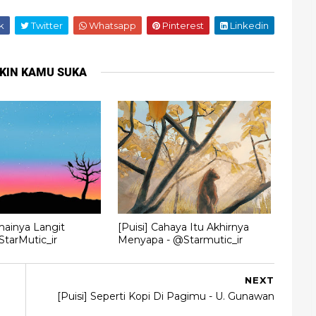
k
Twitter
Whatsapp
Pinterest
Linkedin
KIN KAMU SUKA
mainya Langit
[Puisi] Cahaya Itu Akhirnya
tarMutic_ir
Menyapa - @Starmutic_ir
NEXT
[Puisi] Seperti Kopi Di Pagimu - U. Gunawan