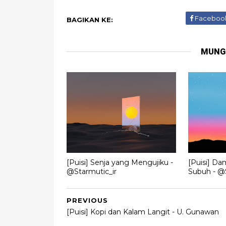
Faceboo
BAGIKAN KE:
MUNG
[Puisi] Senja yang Mengujiku -
[Puisi] Da
@Starmutic_ir
Subuh - @S
PREVIOUS
[Puisi] Kopi dan Kalam Langit - U. Gunawan