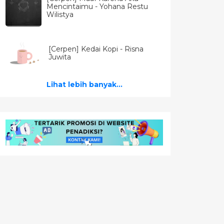
Mencintaimu - Yohana Restu
Wilistya
[Cerpen] Kedai Kopi - Risna
Juwita
Lihat lebih banyak...