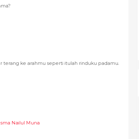
sama?
inar terang ke arahmu seperti itulah rinduku padamu.
Risma Nailul Muna