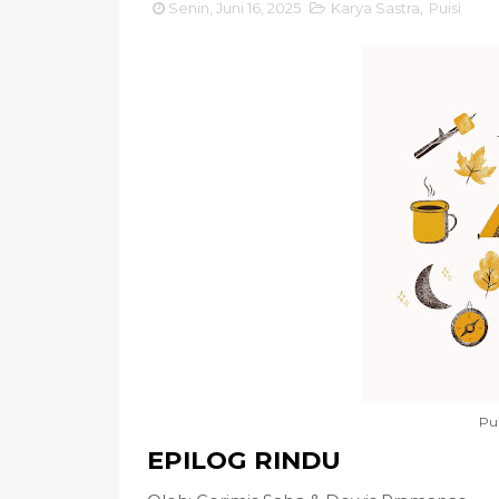
Senin, Juni 16, 2025
Karya Sastra
,
Puisi
Pui
EPILOG RINDU