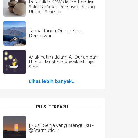
Rasulullah SAW dalam Kondisi
Sulit: Refleksi Peristiwa Perang
Uhud - Amelisa
Tanda-Tanda Orang Yang
Dermawan
Anak Yatim dalam Al-Qur'an dan
Hadis - Mushpih Kawakibil Hijaj,
S.Ag.
Lihat lebih banyak...
PUISI TERBARU
[Puisi] Senja yang Mengujiku -
@Starmutic_ir