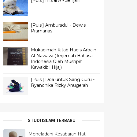
[Puisi] Inisial A - Senjani
[Puisi] Amburadul - Dewis
Pramanas
Mukadimah Kitab Hadis Arbain
Al-Nawawi (Terjemah Bahasa
Indonesia Oleh Mushpih
Kawakibil Hijaj)
[Puisi] Doa untuk Sang Guru -
Ryandhika Rizky Anugerah
STUDI ISLAM TERBARU
Meneladani Kesabaran Hati