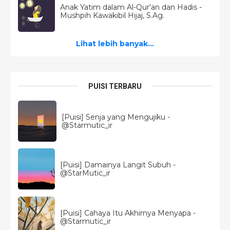
Anak Yatim dalam Al-Qur'an dan Hadis -
Mushpih Kawakibil Hijaj, S.Ag.
Lihat lebih banyak...
PUISI TERBARU
[Puisi] Senja yang Mengujiku -
@Starmutic_ir
[Puisi] Damainya Langit Subuh -
@StarMutic_ir
[Puisi] Cahaya Itu Akhirnya Menyapa -
@Starmutic_ir