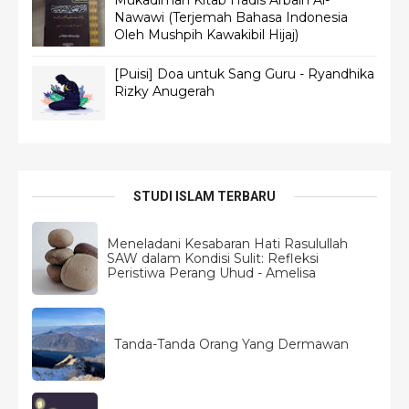
Mukadimah Kitab Hadis Arbain Al-
Nawawi (Terjemah Bahasa Indonesia
Oleh Mushpih Kawakibil Hijaj)
[Puisi] Doa untuk Sang Guru - Ryandhika
Rizky Anugerah
STUDI ISLAM TERBARU
Meneladani Kesabaran Hati Rasulullah
SAW dalam Kondisi Sulit: Refleksi
Peristiwa Perang Uhud - Amelisa
Tanda-Tanda Orang Yang Dermawan