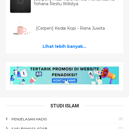
Yohana Restu Wilistya
[Cerpen] Kedai Kopi - Risna Juwita
Lihat lebih banyak...
STUDI ISLAM
(6)
PENJELASAN HADIS
(2)
ILMU BAHASA ARAB