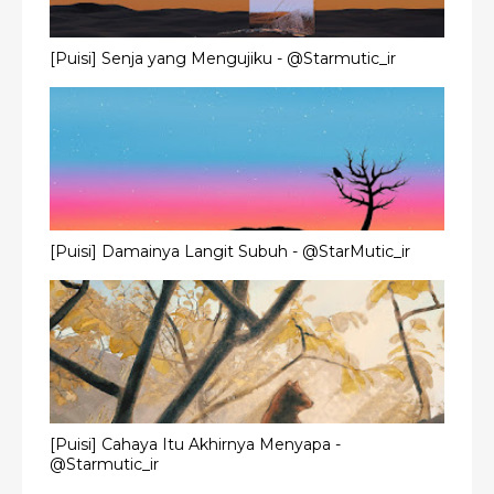
[Puisi] Senja yang Mengujiku - @Starmutic_ir
[Puisi] Damainya Langit Subuh - @StarMutic_ir
[Puisi] Cahaya Itu Akhirnya Menyapa -
@Starmutic_ir