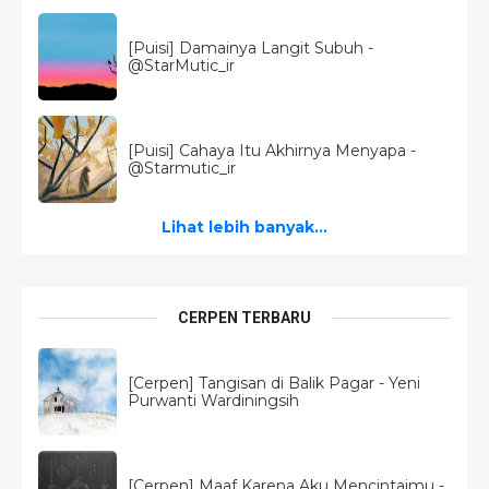
[Puisi] Damainya Langit Subuh -
@StarMutic_ir
[Puisi] Cahaya Itu Akhirnya Menyapa -
@Starmutic_ir
Lihat lebih banyak...
CERPEN TERBARU
[Cerpen] Tangisan di Balik Pagar - Yeni
Purwanti Wardiningsih
[Cerpen] Maaf Karena Aku Mencintaimu -