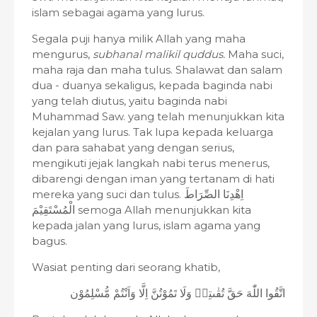
islam sebagai agama yang lurus.
Segala puji hanya milik Allah yang maha
mengurus,
subhanal malikil quddus.
Maha suci,
maha raja dan maha tulus. Shalawat dan salam
dua - duanya sekaligus, kepada baginda nabi
yang telah diutus, yaitu baginda nabi
Muhammad Saw. yang telah menunjukkan kita
kejalan yang lurus. Tak lupa kepada keluarga
dan para sahabat yang dengan serius,
mengikuti jejak langkah nabi terus menerus,
dibarengi dengan iman yang tertanam di hati
mereka yang suci dan tulus.
اِهْدِنَا الصِّرَاطَ
الْمُسْتَقِيْمَ
semoga Allah menunjukkan kita
kepada jalan yang lurus, islam agama yang
bagus.
Wasiat penting dari seorang khatib,
اتَّقُوا اللّٰهَ حَقَّ تُقٰىتِهٖ وَلَا تَمُوْتُنَّ اِلَّا وَاَنْتُمْ مُّسْلِمُوْن