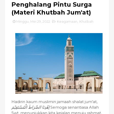
Penghalang Pintu Surga
(Materi Khutbah Jum'at)
Minggu, Mei 29, 2022
Keagamaan
,
Khutbah
Hadirin kaum muslimin jamaah shalat jum'at,
اِهْدِنَا الصِّرَاطَ الْمُسْتَقِيْمَ
Semoga senantiasa Allah
Swt. menunjukkan kita kejalan menuju rahmat,