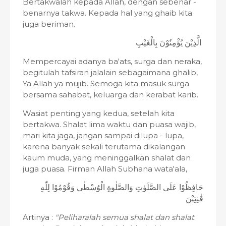
Bertakwalah kepada Allah, dengan sebenar -
benarnya takwa. Kepada hal yang ghaib kita
juga beriman.
الَّذِيْنَ يُؤْمِنُوْنَ بِالْغَيْبِ
Mempercayai adanya ba'ats, surga dan neraka,
begitulah tafsiran jalalain sebagaimana ghalib,
Ya Allah ya mujib. Semoga kita masuk surga
bersama sahabat, keluarga dan kerabat karib.
Wasiat penting yang kedua, setelah kita
bertakwa. Shalat lima waktu dan puasa wajib,
mari kita jaga, jangan sampai dilupa - lupa,
karena banyak sekali terutama dikalangan
kaum muda, yang meninggalkan shalat dan
juga puasa. Firman Allah Subhana wata'ala,
حَافِظُوْا عَلَى الصَّلَوٰتِ وَالصَّلٰوةِ الْوُسْطٰى وَقُوْمُوْا لِلّٰهِ
قٰنِتِيْنَ
Artinya :
"Peliharalah semua shalat dan shalat