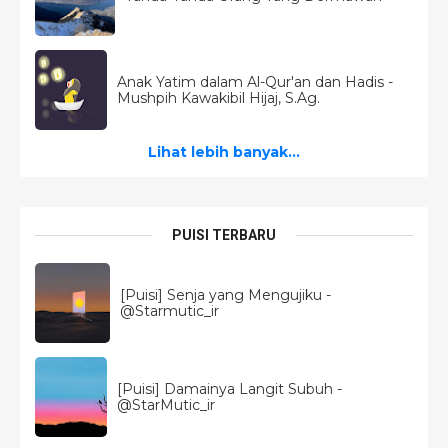
Anak Yatim dalam Al-Qur'an dan Hadis -
Mushpih Kawakibil Hijaj, S.Ag.
Lihat lebih banyak...
PUISI TERBARU
[Puisi] Senja yang Mengujiku -
@Starmutic_ir
[Puisi] Damainya Langit Subuh -
@StarMutic_ir