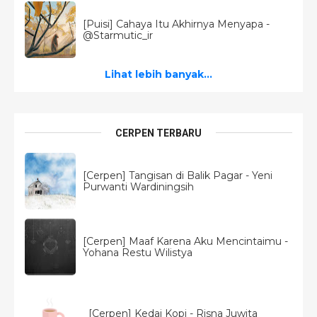
[Puisi] Cahaya Itu Akhirnya Menyapa -
@Starmutic_ir
Lihat lebih banyak...
CERPEN TERBARU
[Cerpen] Tangisan di Balik Pagar - Yeni
Purwanti Wardiningsih
[Cerpen] Maaf Karena Aku Mencintaimu -
Yohana Restu Wilistya
[Cerpen] Kedai Kopi - Risna Juwita