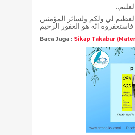
..ليم
العظيم لي ولكم ولسائر المؤمنين
ستغفروه انّه هو الغفور الرحيم
Baca Juga :
Sikap Takabur (Mater