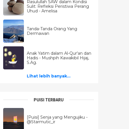
Rasulullah SAW dalam Kondisi
Sulit: Refleksi Peristiwa Perang
Uhud - Amelisa
Tanda-Tanda Orang Yang
Dermawan
Anak Yatim dalam Al-Qur'an dan
Hadis - Mushpih Kawakibil Hijaj,
S.Ag.
Lihat lebih banyak...
PUISI TERBARU
[Puisi] Senja yang Mengujiku -
@Starmutic_ir