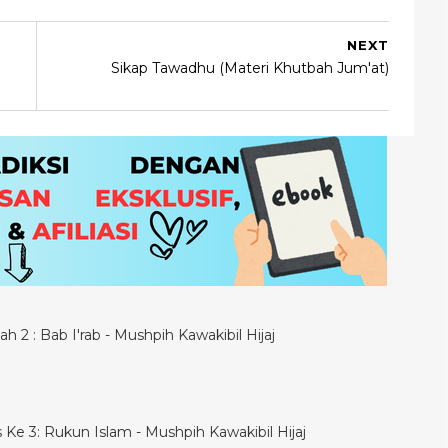
NEXT
Sikap Tawadhu (Materi Khutbah Jum'at)
h 2 : Bab I'rab - Mushpih Kawakibil Hijaj
is Ke 3: Rukun Islam - Mushpih Kawakibil Hijaj