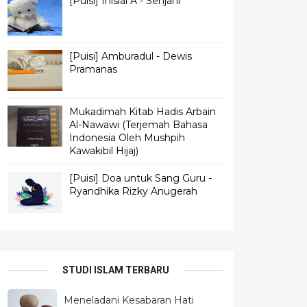
[Puisi] Inisial A - Senjani
[Puisi] Amburadul - Dewis
Pramanas
Mukadimah Kitab Hadis Arbain
Al-Nawawi (Terjemah Bahasa
Indonesia Oleh Mushpih
Kawakibil Hijaj)
[Puisi] Doa untuk Sang Guru -
Ryandhika Rizky Anugerah
STUDI ISLAM TERBARU
Meneladani Kesabaran Hati