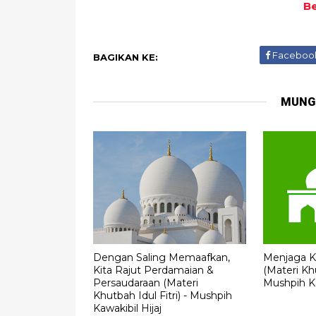
Be
Faceboo
BAGIKAN KE:
MUNG
Dengan Saling Memaafkan,
Menjaga Ke
Kita Rajut Perdamaian &
(Materi Khu
Persaudaraan (Materi
Mushpih Ka
Khutbah Idul Fitri) - Mushpih
Kawakibil Hijaj