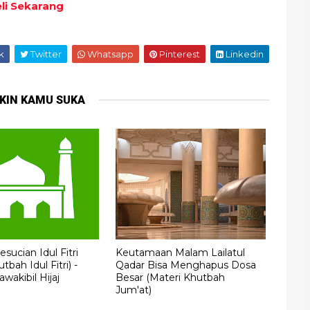
li Sekarang
k
Twitter
Whatsapp
Pinterest
Linkedin
KIN KAMU SUKA
sucian Idul Fitri
Keutamaan Malam Lailatul
tbah Idul Fitri) -
Qadar Bisa Menghapus Dosa
wakibil Hijaj
Besar (Materi Khutbah
Jum'at)