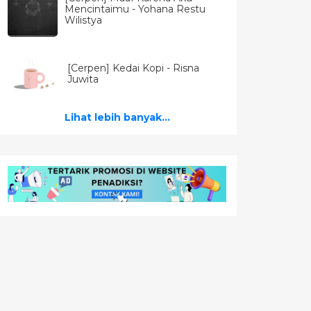
Mencintaimu - Yohana Restu
Wilistya
[Cerpen] Kedai Kopi - Risna
Juwita
Lihat lebih banyak...