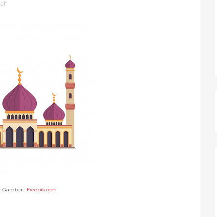
bah
 Gambar :
Freepik.com