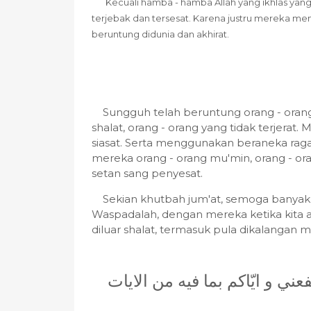
Kecuali hamba - hamba Allah yang ikhlas yang 
terjebak dan tersesat. Karena justru mereka m
beruntung didunia dan akhirat.
Sungguh telah beruntung orang - orang
shalat, orang - orang yang tidak terjer
siasat. Serta menggunakan beraneka ragam 
mereka orang - orang mu'min, orang - ora
setan sang penyesat.
Sekian khutbah jum'at, semoga banyak 
Waspadalah, dengan mereka ketika kita a
diluar shalat, termasuk pula dikalangan 
ني و ايّاكم بما فيه من الايات