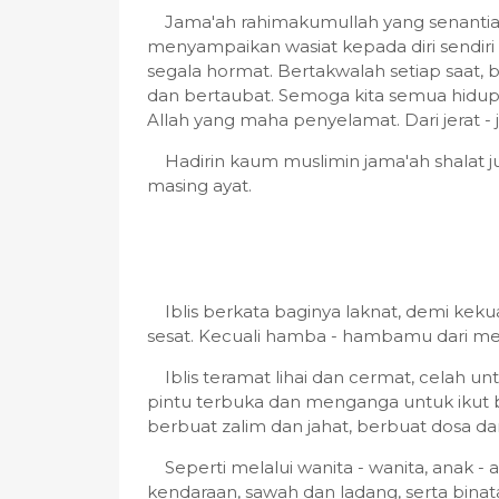
Jama'ah rahimakumullah yang senantia
menyampaikan wasiat kepada diri sendiri 
segala hormat. Bertakwalah setiap saat,
dan bertaubat. Semoga kita semua hidup 
Allah yang maha penyelamat. Dari jerat -
Hadirin kaum muslimin jama'ah shalat ju
masing ayat.
Iblis berkata baginya laknat, demi kek
sesat. Kecuali hamba - hambamu dari mer
Iblis teramat lihai dan cermat, celah u
pintu terbuka dan menganga untuk ikut 
berbuat zalim dan jahat, berbuat dosa da
Seperti melalui wanita - wanita, anak -
kendaraan, sawah dan ladang, serta binat