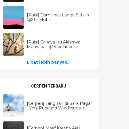
[Puisi] Damainya Langit Subuh -
@StarMutic_ir
[Puisi] Cahaya Itu Akhirnya
Menyapa - @Starmutic_ir
Lihat lebih banyak...
CERPEN TERBARU
[Cerpen] Tangisan di Balik Pagar
- Yeni Purwanti Wardiningsih
[Cerpen] Maaf Karena Aku