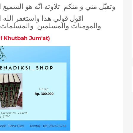
وتقبّل مني و منكم تلاوته انّه هو السميع الع
اقول قولي هذا واستغفر الله 
والمؤمنات والمسلمين والمسلمات فا
i Khutbah Jum'at)