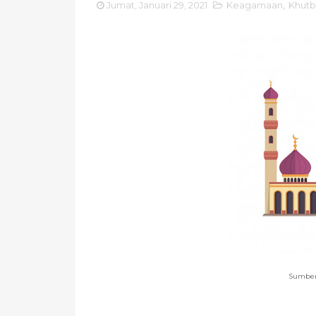
Jumat, Januari 29, 2021
Keagamaan
,
Khut
Sumber