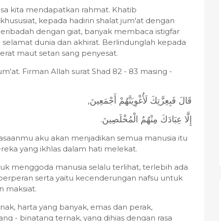
sa kita mendapatkan rahmat. Khatib
khususiat, kepada hadirin shalat jum'at dengan
 beribadah dengan giat, banyak membaca istigfar
selamat dunia dan akhirat. Berlindunglah kepada
 jerat maut setan sang penyesat.
m'at. Firman Allah surat Shad 82 - 83 masing -
,قَالَ فَبِعِزَّتِكَ لَأُغْوِيَنَّهُمْ أَجْمَعِينَ
.إِلَّا عِبَادَكَ مِنْهُمُ الْمُخْلَصِينَ
uasaanmu aku akan menjadikan semua manusia itu
eka yang ikhlas dalam hati melekat.
ntuk menggoda manusia selalu terlihat, terlebih ada
berperan serta yaitu kecenderungan nafsu untuk
n maksiat.
 anak, harta yang banyak, emas dan perak,
ang - binatang ternak, yang dihias dengan rasa