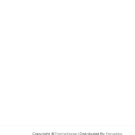
Copyright ©
ThemeXpose
| Distributed By
Penadiksi