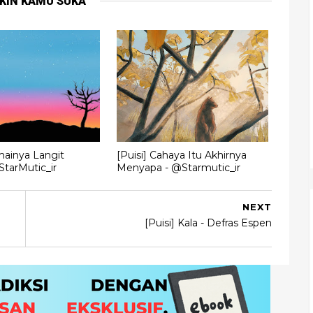
KIN KAMU SUKA
mainya Langit
[Puisi] Cahaya Itu Akhirnya
tarMutic_ir
Menyapa - @Starmutic_ir
NEXT
[Puisi] Kala - Defras Espen