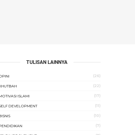
TULISAN LAINNYA
(26)
OPINI
(22)
KHUTBAH
(17)
MOTIVASI ISLAMI
(11)
SELF DEVELOPMENT
(10)
BISNIS
(7)
PENDIDIKAN