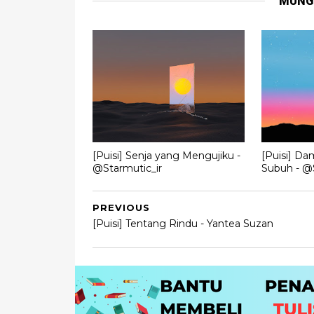
MUNG
[Puisi] Senja yang Mengujiku -
[Puisi] Da
@Starmutic_ir
Subuh - @S
PREVIOUS
[Puisi] Tentang Rindu - Yantea Suzan