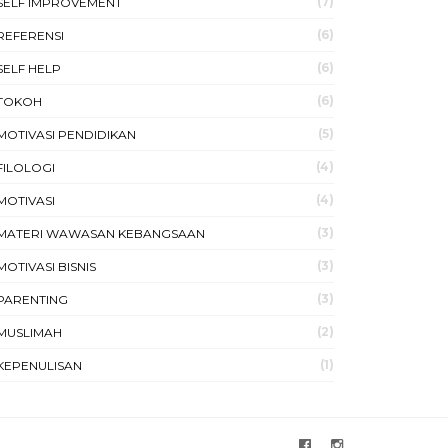
(7)
SELF IMPROVEMENT
(6)
REFERENSI
(6)
SELF HELP
(6)
TOKOH
(5)
MOTIVASI PENDIDIKAN
(4)
FILOLOGI
(4)
MOTIVASI
(3)
MATERI WAWASAN KEBANGSAAN
(3)
MOTIVASI BISNIS
(3)
PARENTING
(2)
MUSLIMAH
(1)
KEPENULISAN