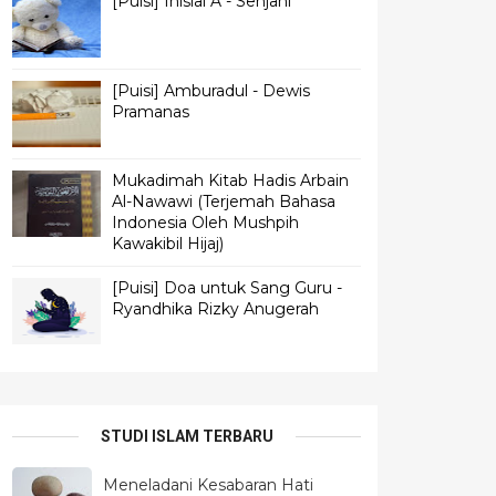
[Puisi] Inisial A - Senjani
[Puisi] Amburadul - Dewis
Pramanas
Mukadimah Kitab Hadis Arbain
Al-Nawawi (Terjemah Bahasa
Indonesia Oleh Mushpih
Kawakibil Hijaj)
[Puisi] Doa untuk Sang Guru -
Ryandhika Rizky Anugerah
STUDI ISLAM TERBARU
Meneladani Kesabaran Hati