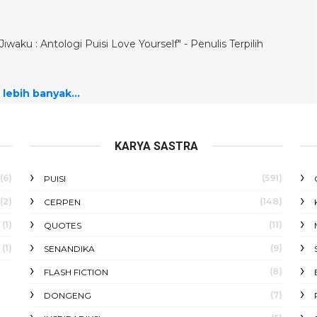
iwaku : Antologi Puisi Love Yourself" - Penulis Terpilih
 lebih banyak...
KARYA SASTRA
(6)
(591)
PUISI
(2)
(148)
CERPEN
(1)
(11)
QUOTES
(1)
(9)
SENANDIKA
(8)
FLASH FICTION
(7)
DONGENG