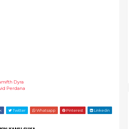
amifth Dyra
vid Perdana
k
Twitter
Whatsapp
Pinterest
Linkedin