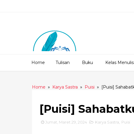
Home
Tulisan
Buku
Kelas Menulis
Home
»
Karya Sastra
»
Puisi
»
[Puisi] Sahaba
[Puisi] Sahabat
Jumat, Maret 29, 2024
Karya Sastra
,
Puisi