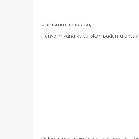
Untukmu sahabatku,
Hanya ini yang ku tuliskan padamu unt
Dalam sebait puisi ini aku lakukan untuk