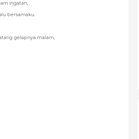
lam ingatan,
alu bersamaku.
datang gelapnya malam,