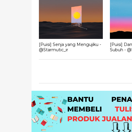
[Puisi] Senja yang Mengujiku -
[Puisi] Da
@Starmutic_ir
Subuh - @S