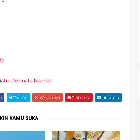
h)
iatu (Permata Najma)
k
Twitter
Whatsapp
Pinterest
Linkedin
KIN KAMU SUKA