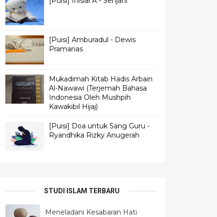
[Puisi] Inisial A - Senjani
[Puisi] Amburadul - Dewis
Pramanas
Mukadimah Kitab Hadis Arbain
Al-Nawawi (Terjemah Bahasa
Indonesia Oleh Mushpih
Kawakibil Hijaj)
[Puisi] Doa untuk Sang Guru -
Ryandhika Rizky Anugerah
STUDI ISLAM TERBARU
Meneladani Kesabaran Hati