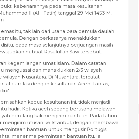
terbukti kebenarannya pada masa kesultanan
uhammad II (Al - Fatih) tanggal 29 Mei 1453 M.
m.
 emas itu, tak lain dari usaha para pemula daulah
g pemula, Dengan perkasanya menaklukkan
 disitu, pada masa selanjutnya perjuangan masih
 mewujudkan nubuat Rasulullah Saw tersebut.
arah kegemilangan umat islam. Dalam catatan
pu menguasai dan manaklukkan 2/3 wilayah
e wilayah Nusantara. Di Nusantara, tercatat
 atau relasi dengan kesultanan Aceh. Lantas,
lin?
emisahkan kedua kesultanan ini, tidak menjadi
tu hadir. Ketika aceh sedang berusaha melawan
niyah berulang kali mengirim bantuan. Pada tahun
hhar mengirim utusan ke Istanbul, dengan membawa
ermintaan bantuan untuk mengusir Portugis.
 tahta, menerima permintaan bantuan itu. Ia