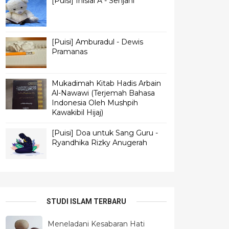
[Puisi] Inisial A - Senjani
[Puisi] Amburadul - Dewis
Pramanas
Mukadimah Kitab Hadis Arbain
Al-Nawawi (Terjemah Bahasa
Indonesia Oleh Mushpih
Kawakibil Hijaj)
[Puisi] Doa untuk Sang Guru -
Ryandhika Rizky Anugerah
STUDI ISLAM TERBARU
Meneladani Kesabaran Hati