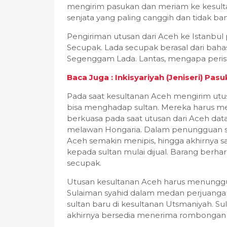
mengirim pasukan dan meriam ke kesult
senjata yang paling canggih dan tidak ba
Pengiriman utusan dari Aceh ke Istanbul 
Secupak. Lada secupak berasal dari baha
Segenggam Lada. Lantas, mengapa perist
Baca Juga : Inkisyariyah (Jeniseri) P
Pada saat kesultanan Aceh mengirim utus
bisa menghadap sultan. Mereka harus m
berkuasa pada saat utusan dari Aceh da
melawan Hongaria. Dalam penungguan su
Aceh semakin menipis, hingga akhirnya 
kepada sultan mulai dijual. Barang berha
secupak.
Utusan kesultanan Aceh harus menunggu 
Sulaiman syahid dalam medan perjuanga
sultan baru di kesultanan Utsmaniyah. Su
akhirnya bersedia menerima rombongan