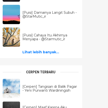
[Puisi] Damainya Langit Subuh -
@StarMutic_ir
[Puisi] Cahaya Itu Akhirnya
Menyapa - @Starmutic_ir
Lihat lebih banyak...
CERPEN TERBARU
[Cerpen] Tangisan di Balik Pagar
- Yeni Purwanti Wardiningsih
[Cerpen] Maaf Karena Aku