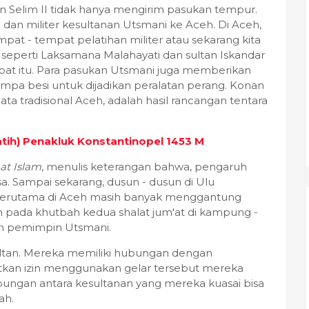
 Selim II tidak hanya mengirim pasukan tempur.
gi dan militer kesultanan Utsmani ke Aceh. Di Aceh,
mpat - tempat pelatihan militer atau sekarang kita
 seperti Laksamana Malahayati dan sultan Iskandar
at itu. Para pasukan Utsmani juga memberikan
empa besi untuk dijadikan peralatan perang. Konan
a tradisional Aceh, adalah hasil rancangan tentara
atih) Penakluk Konstantinopel 1453 M
at Islam
, menulis keterangan bahwa, pengaruh
a. Sampai sekarang, dusun - dusun di Ulu
terutama di Aceh masih banyak menggantung
 pada khutbah kedua shalat jum'at di kampung -
 pemimpin Utsmani.
r sultan. Mereka memiliki hubungan dengan
kan izin menggunakan gelar tersebut mereka
bungan antara kesultanan yang mereka kuasai bisa
ah.