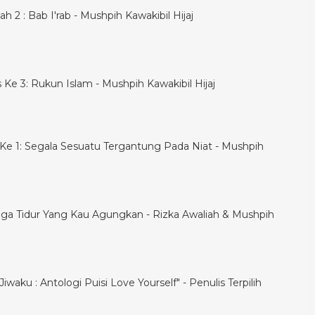
h 2 : Bab I'rab - Mushpih Kawakibil Hijaj
is Ke 3: Rukun Islam - Mushpih Kawakibil Hijaj
is Ke 1: Segala Sesuatu Tergantung Pada Niat - Mushpih
ga Tidur Yang Kau Agungkan - Rizka Awaliah & Mushpih
iwaku : Antologi Puisi Love Yourself" - Penulis Terpilih