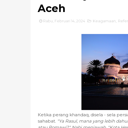
Aceh
Rabu, Februari 14, 2024
Keagamaan
,
Refer
Ketika perang khandaq, disela - sela persi
sahabat.
"Ya Rasul, mana yang lebih dahu
atau Romawi?" Nabi menjawab, "Kota Herak