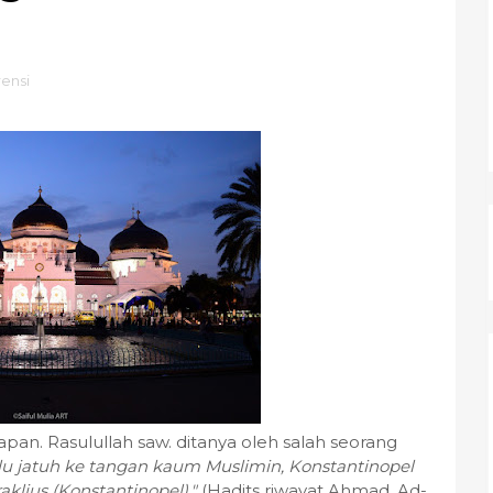
ensi
apan. Rasulullah saw. ditanya oleh salah seorang
lu jatuh ke tangan kaum Muslimin, Konstantinopel
lius (Konstantinopel)."
(Hadits riwayat Ahmad, Ad-