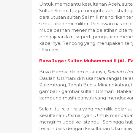
Untuk membantu kesultanan Aceh, sultan
Sultan Selim II juga mengutus ahli strate
para utusan sultan Selim II mendirikan te
sebut akademi militer. Pahlawan nasional
Muda pernah menerima pelatihan ditemp
pengajaran lain, seperti pengajaran men
kabarnya, Rencong yang merupakan senjat
Utsmani.
Baca Juga : Sultan Muhammad II (Al - F
Buya Hamka dalam bukunya,
Sejarah Um
Daulah Utsmani di Nusantara sangat teras
Palembang, Tanah Bugis, Minangkabau, 
gambar - gambar sultan Utsmani. Bahkan
kampung masih banyak yang mendoakan
Selain itu, raja - raja yang memiliki gela
kesultanan Utsmaniyah. Untuk mendapat
mengirim upeti ke Istanbul. Sehingga hu
terjalin baik dengan kesultanan Utsmaniy