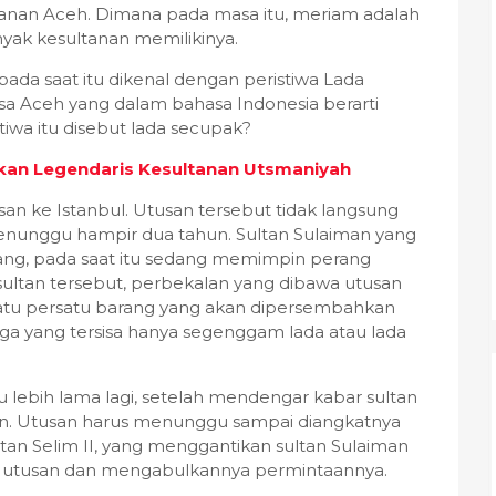
anan Aceh. Dimana pada masa itu, meriam adalah
nyak kesultanan memilikinya.
pada saat itu dikenal dengan peristiwa Lada
sa Aceh yang dalam bahasa Indonesia berarti
iwa itu disebut lada secupak?
asukan Legendaris Kesultanan Utsmaniyah
an ke Istanbul. Utusan tersebut tidak langsung
enunggu hampir dua tahun. Sultan Sulaiman yang
tang, pada saat itu sedang memimpin perang
ltan tersebut, perbekalan yang dibawa utusan
satu persatu barang yang akan dipersembahkan
rga yang tersisa hanya segenggam lada atau lada
lebih lama lagi, setelah mendengar kabar sultan
n. Utusan harus menunggu sampai diangkatnya
ltan Selim II, yang menggantikan sultan Sulaiman
 utusan dan mengabulkannya permintaannya.