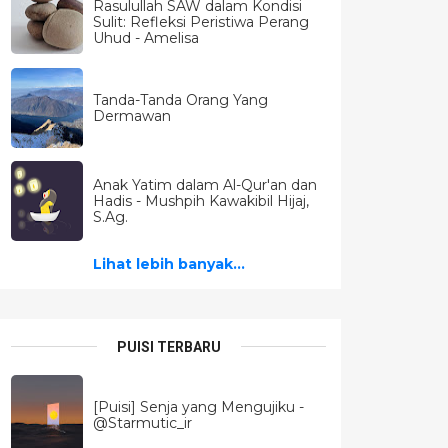
Rasulullah SAW dalam Kondisi
Sulit: Refleksi Peristiwa Perang
Uhud - Amelisa
Tanda-Tanda Orang Yang
Dermawan
Anak Yatim dalam Al-Qur'an dan
Hadis - Mushpih Kawakibil Hijaj,
S.Ag.
Lihat lebih banyak...
PUISI TERBARU
[Puisi] Senja yang Mengujiku -
@Starmutic_ir