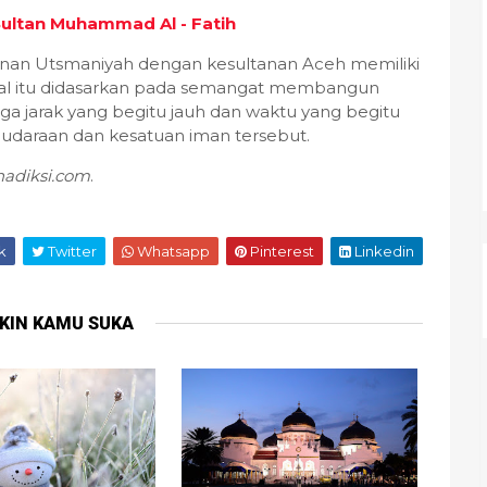
Sultan Muhammad Al - Fatih
tanan Utsmaniyah dengan kesultanan Aceh memiliki
 Hal itu didasarkan pada semangat membangun
ga jarak yang begitu jauh dan waktu yang begitu
audaraan dan kesatuan iman tersebut.
adiksi.com
.
k
Twitter
Whatsapp
Pinterest
Linkedin
KIN KAMU SUKA