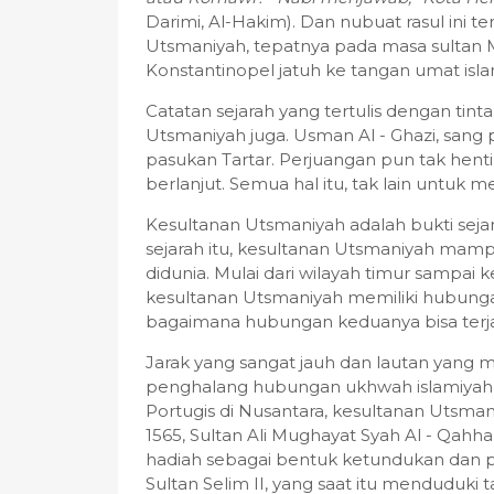
Darimi, Al-Hakim). Dan nubuat rasul ini 
Utsmaniyah, tepatnya pada masa sultan M
Konstantinopel jatuh ke tangan umat isla
Catatan sejarah yang tertulis dengan tinta
Utsmaniyah juga. Usman Al - Ghazi, san
pasukan Tartar. Perjuangan pun tak henti
berlanjut. Semua hal itu, tak lain untuk
Kesultanan Utsmaniyah adalah bukti sej
sejarah itu, kesultanan Utsmaniyah mam
didunia. Mulai dari wilayah timur sampai k
kesultanan Utsmaniyah memiliki hubungan
bagaimana hubungan keduanya bisa terja
Jarak yang sangat jauh dan lautan yang m
penghalang hubungan ukhwah islamiyah i
Portugis di Nusantara, kesultanan Utsma
1565, Sultan Ali Mughayat Syah Al - Qa
hadiah sebagai bentuk ketundukan dan p
Sultan Selim II, yang saat itu menduduki