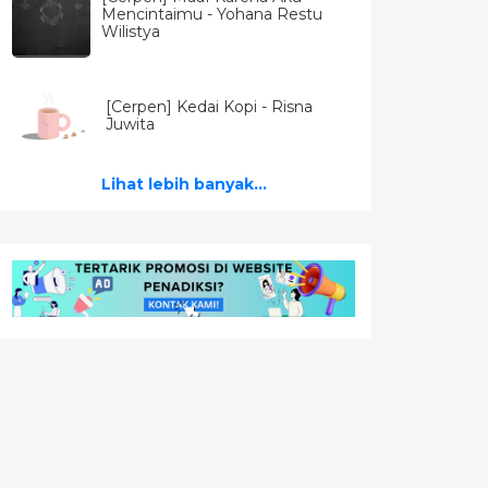
Mencintaimu - Yohana Restu
Wilistya
[Cerpen] Kedai Kopi - Risna
Juwita
Lihat lebih banyak...