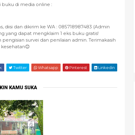
 buku di media online :
tas, diisi dan dikirim ke WA : 085718987483 (Admin
ung yang dapat mengklaim 1 eks buku gratis!
engisian survei dan penilaian admin. Terimakasih
a kesehatan😊
k
Twitter
Whatsapp
Pinterest
Linkedin
KIN KAMU SUKA