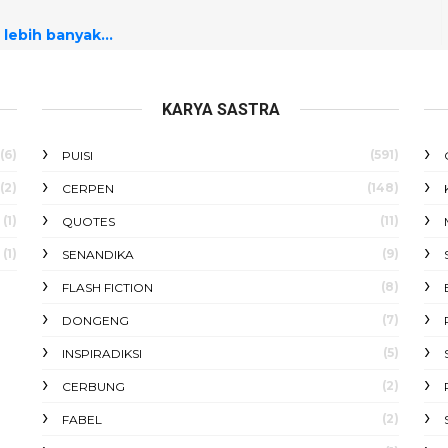
 lebih banyak...
KARYA SASTRA
(6)
(591)
PUISI
(2)
(148)
CERPEN
(1)
(11)
QUOTES
(1)
(9)
SENANDIKA
(8)
FLASH FICTION
(7)
DONGENG
(5)
INSPIRADIKSI
(2)
CERBUNG
(2)
FABEL