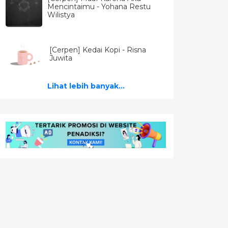
Mencintaimu - Yohana Restu
Wilistya
[Cerpen] Kedai Kopi - Risna
Juwita
Lihat lebih banyak...