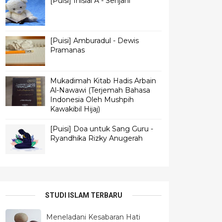
[Puisi] Inisial A - Senjani
[Puisi] Amburadul - Dewis
Pramanas
Mukadimah Kitab Hadis Arbain
Al-Nawawi (Terjemah Bahasa
Indonesia Oleh Mushpih
Kawakibil Hijaj)
[Puisi] Doa untuk Sang Guru -
Ryandhika Rizky Anugerah
STUDI ISLAM TERBARU
Meneladani Kesabaran Hati