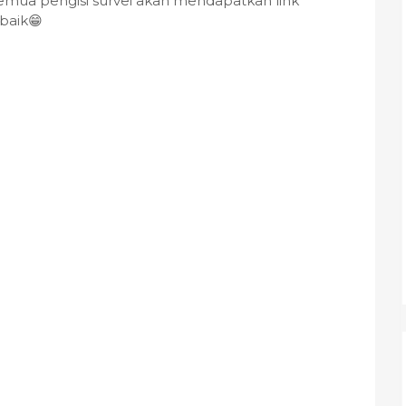
, semua pengisi survei akan mendapatkan link
baik😁