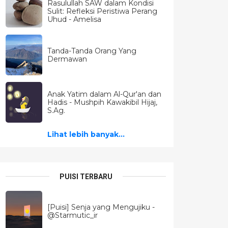
Rasulullah SAW dalam Kondisi
Sulit: Refleksi Peristiwa Perang
Uhud - Amelisa
Tanda-Tanda Orang Yang
Dermawan
Anak Yatim dalam Al-Qur'an dan
Hadis - Mushpih Kawakibil Hijaj,
S.Ag.
Lihat lebih banyak...
PUISI TERBARU
[Puisi] Senja yang Mengujiku -
@Starmutic_ir