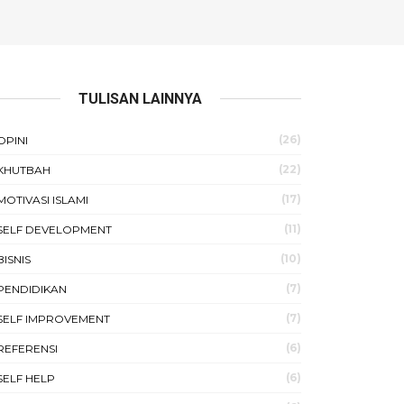
TULISAN LAINNYA
(26)
OPINI
(22)
KHUTBAH
(17)
MOTIVASI ISLAMI
(11)
SELF DEVELOPMENT
(10)
BISNIS
(7)
PENDIDIKAN
(7)
SELF IMPROVEMENT
(6)
REFERENSI
(6)
SELF HELP