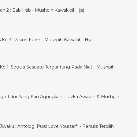
h 2 : Bab I'rab - Mushpih Kawakibil Hijaj
is Ke 3: Rukun Islam - Mushpih Kawakibil Hijaj
is Ke 1: Segala Sesuatu Tergantung Pada Niat - Mushpih
ga Tidur Yang Kau Agungkan - Rizka Awaliah & Mushpih
iwaku : Antologi Puisi Love Yourself" - Penulis Terpilih