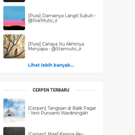
[Puisi] Damainya Langit Subuh -
@StarMutic_ir
[Puisi] Cahaya Itu Akhirnya
Menyapa - @Starmutic_ir
Lihat lebih banyak...
CERPEN TERBARU
[Cerpen] Tangisan di Balik Pagar
- Yeni Purwanti Wardiningsih
[Cerpen] Maaf Karena Aku