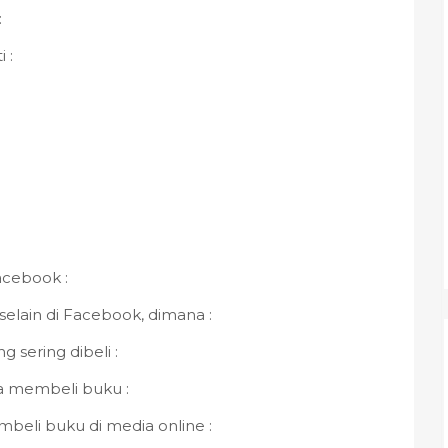
:
 :
acebook :
elain di Facebook, dimana :
sering dibeli :
ka membeli buku :
beli buku di media online :