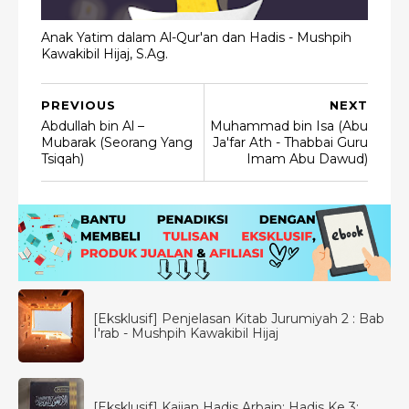
Anak Yatim dalam Al-Qur'an dan Hadis - Mushpih
Kawakibil Hijaj, S.Ag.
PREVIOUS
NEXT
Abdullah bin Al –
Muhammad bin Isa (Abu
Mubarak (Seorang Yang
Ja'far Ath - Thabbai Guru
Tsiqah)
Imam Abu Dawud)
[Eksklusif] Penjelasan Kitab Jurumiyah 2 : Bab
I'rab - Mushpih Kawakibil Hijaj
[Eksklusif] Kajian Hadis Arbain: Hadis Ke 3: