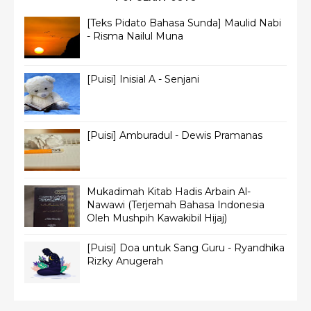
[Teks Pidato Bahasa Sunda] Maulid Nabi
- Risma Nailul Muna
[Puisi] Inisial A - Senjani
[Puisi] Amburadul - Dewis Pramanas
Mukadimah Kitab Hadis Arbain Al-
Nawawi (Terjemah Bahasa Indonesia
Oleh Mushpih Kawakibil Hijaj)
[Puisi] Doa untuk Sang Guru - Ryandhika
Rizky Anugerah