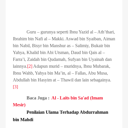
Guru – gurunya seperti Ibnu Yazid al – Ath’thari,
Ibrahim bin Nafi al – Makki. Aswad bin Syaiban, Aiman
bin Nabil, Bisyr bin Manshur as – Salimiy, Bukair bin
Yahya, Khalid bin Abi Utsman, Daud bin Qais al –
Farra’i, Zaidah bin Qudamah, Sufyan bin Uyainah dan
lainnya.
[2]
Adapun murid – muridnya, Ibnu Mubarak,
Ibnu Wahb, Yahya bin Ma’in, al – Fallas, Abu Musa,
Abdullah bin Hasyim at – Thawil dan lain sebagainya.
[3]
Baca Juga :
Al - Laits bin Sa'ad (Imam
Mesir)
Penilaian Ulama Terhadap Abdurrahman
bin Mahdi