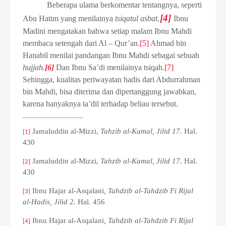
Beberapa ulama berkomentar tentangnya, seperti
.
[4]
Abu Hatim yang menilainya
tsiqatul asbat
Ibnu
Madini mengatakan bahwa setiap malam Ibnu Mahdi
membaca setengah dari Al – Qur’an.
[5]
Ahmad bin
Hanabil menilai pandangan Ibnu Mahdi sebagai sebuah
hujjah.
[6]
Dan Ibnu Sa’di menilainya tsiqah.
[7]
Sehingga, kualitas periwayatan hadis dari Abdurrahman
bin Mahdi, bisa diterima dan dipertanggung jawabkan,
karena banyaknya ta’dil terhadap beliau tersebut.
Jamaluddin al-Mizzi,
Tahzib al-Kamal, Jilid 17.
Hal.
[1]
430
Jamaluddin al-Mizzi,
Tahzib al-Kamal, Jilid 17.
Hal.
[2]
430
Ibnu Hajar al-Asqalani
, Tahdzib al-Tahdzib Fi Rijal
[3]
al-Hadis, Jilid 2.
Hal. 456
Ibnu Hajar al-Asqalani
, Tahdzib al-Tahdzib Fi Rijal
[4]