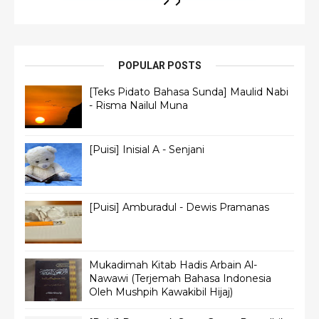
POPULAR POSTS
[Teks Pidato Bahasa Sunda] Maulid Nabi
- Risma Nailul Muna
[Puisi] Inisial A - Senjani
[Puisi] Amburadul - Dewis Pramanas
Mukadimah Kitab Hadis Arbain Al-
Nawawi (Terjemah Bahasa Indonesia
Oleh Mushpih Kawakibil Hijaj)