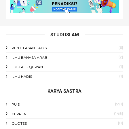
STUDI ISLAM
(6)
PENJELASAN HADIS
(2)
ILMU BAHASA ARAB
(1)
ILMU AL - QUR'AN
(1)
ILMU HADIS
KARYA SASTRA
(591)
PUISI
(148)
CERPEN
(11)
QUOTES