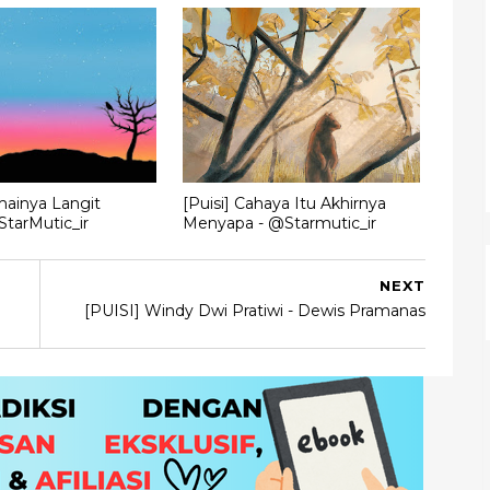
mainya Langit
[Puisi] Cahaya Itu Akhirnya
tarMutic_ir
Menyapa - @Starmutic_ir
NEXT
[PUISI] Windy Dwi Pratiwi - Dewis Pramanas