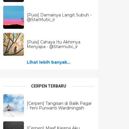
[Puisi] Damainya Langit Subuh -
@StarMutic_ir
[Puisi] Cahaya Itu Akhirnya
Menyapa - @Starmutic_ir
Lihat lebih banyak...
CERPEN TERBARU
[Cerpen] Tangisan di Balik Pagar
- Yeni Purwanti Wardiningsih
[Cerpen] Maaf Karena Aku