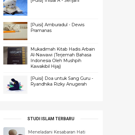
[Puisi] Inisial A - Senjani
[Puisi] Amburadul - Dewis
Pramanas
Mukadimah Kitab Hadis Arbain
Al-Nawawi (Terjemah Bahasa
Indonesia Oleh Mushpih
Kawakibil Hijaj)
[Puisi] Doa untuk Sang Guru -
Ryandhika Rizky Anugerah
STUDI ISLAM TERBARU
Meneladani Kesabaran Hati