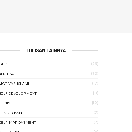
TULISAN LAINNYA
(26)
OPINI
(22)
KHUTBAH
(17)
MOTIVASI ISLAMI
(11)
SELF DEVELOPMENT
(10)
BISNIS
(7)
PENDIDIKAN
(7)
SELF IMPROVEMENT
(6)