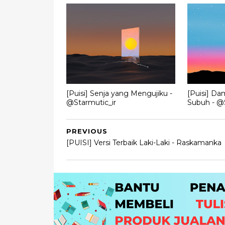
[Puisi] Senja yang Mengujiku -
[Puisi] Da
@Starmutic_ir
Subuh - @S
PREVIOUS
[PUISI] Versi Terbaik Laki-Laki - Raskamanka