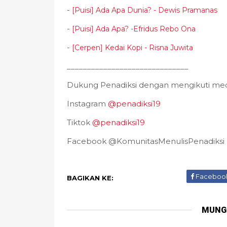
-
[Puisi] Ada Apa Dunia? - Dewis Pramanas
-
[Puisi] Ada Apa? -Efridus Rebo Ona
-
[Cerpen] Kedai Kopi - Risna Juwita
______________________________
Dukung Penadiksi dengan mengikuti medi
Instagram
@penadiksi19
Tiktok
@penadiksi19
Facebook @KomunitasMenulisPenadiksi
Faceboo
BAGIKAN KE:
MUNG