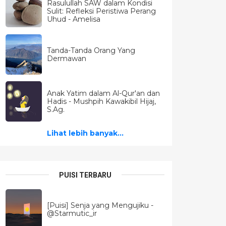
Rasulullah SAW dalam Kondisi
Sulit: Refleksi Peristiwa Perang
Uhud - Amelisa
Tanda-Tanda Orang Yang
Dermawan
Anak Yatim dalam Al-Qur'an dan
Hadis - Mushpih Kawakibil Hijaj,
S.Ag.
Lihat lebih banyak...
PUISI TERBARU
[Puisi] Senja yang Mengujiku -
@Starmutic_ir