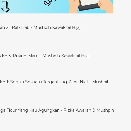
h 2 : Bab I'rab - Mushpih Kawakibil Hijaj
is Ke 3: Rukun Islam - Mushpih Kawakibil Hijaj
is Ke 1: Segala Sesuatu Tergantung Pada Niat - Mushpih
ga Tidur Yang Kau Agungkan - Rizka Awaliah & Mushpih