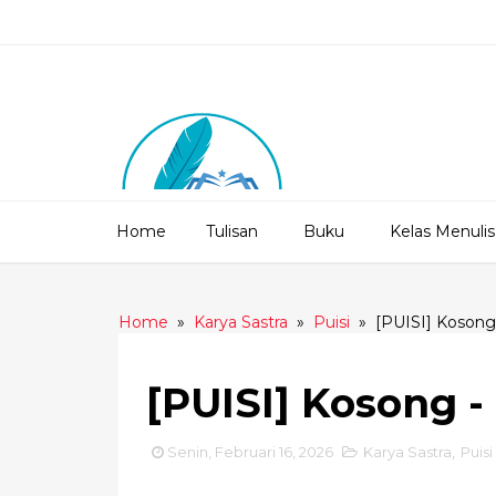
Home
Tulisan
Buku
Kelas Menulis
Home
»
Karya Sastra
»
Puisi
»
[PUISI] Kosong
[PUISI] Kosong 
Senin, Februari 16, 2026
Karya Sastra
,
Puisi