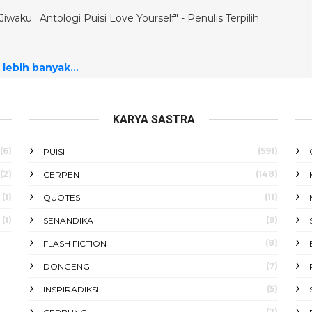
iwaku : Antologi Puisi Love Yourself" - Penulis Terpilih
 lebih banyak...
KARYA SASTRA
(6)
(591)
PUISI
(2)
(148)
CERPEN
(1)
(11)
QUOTES
(1)
(9)
SENANDIKA
(8)
FLASH FICTION
(7)
DONGENG
(5)
INSPIRADIKSI
(2)