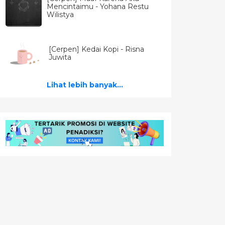
Mencintaimu - Yohana Restu
Wilistya
[Cerpen] Kedai Kopi - Risna
Juwita
Lihat lebih banyak...