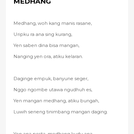
MEDHANG
Medhang, woh kang manis rasane,
Uripku ra ana sing kurang,
Yen saben dina bisa mangan,
Nanging yen ora, atiku kelaran.
Daginge empuk, banyune seger,
Nggo ngombe utawa ngudhuh es,
Yen mangan medhang, atiku bungah,
Luwih seneng tinimbang mangan daging.
Yen ana pesta, medhang kudu ana,