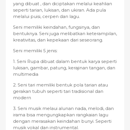
yang dibuat , dan diciptakan melalui keahlian
seperti tarian, lukisan, dan ukiran. Ada pula
melalui puisi, cerpen dan lagu.
Seni memiliki keindahan, fungsinya, dan
bentuknya. Seni juga melibatkan keterampilan,
kreativitas, dan kepekaan dari seseorang.
Seni memiliki 5 jenis:
1. Seni Rupa dibuat dalam bentuk karya seperti
lukisan, gambar, patung, kerajinan tangan, dan
multimedia
2. Seni tari memiliki bentuk pola tarian atau
gerakan tubuh seperti tari tradisional dan
modern
3. Seni musik melaui alunan nada, melodi, dan
irama bisa mengungkapkan rangkaian lagu
dengan merasakan keindahan bunyi. Seperti
musik vokal dan instrumental.