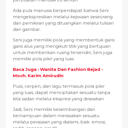
Ada pula manusia berpendapat bahwa Seni
mengekspresikan melalui kejiwaan seseorang
dan pemikiran yang dituangkan melalui tulisan
dan gambar.
Seni juga memiliki pola yang membentuk garis
garis alus yang mengikuti titik yang bertujuan
untuk memberikan ruang tersendiri, Seni juga
memiliki pola pikir yang luas.
Baca Juga : Wanita Dan Fashion Bejad -
Moch. Karim Amirudin
Puisi, cerpen, dan lagu termasuk pola pikir
yang luas, dapat menciptakan sesuatu tanpa
kita sadari melalui ekspresi yang dirasakan.
Jadi, Seni memiliki keseimbangan dan
kemampuan dalam merasakan sesuatu
melalui perasaan yang dialami, baik emosi,