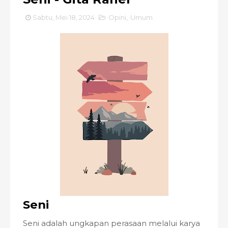
Sabtu, Mei 18, 2024
Opini
,
Umum
Seni
Seni adalah ungkapan perasaan melalui karya