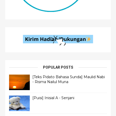
POPULAR POSTS
[Teks Pidato Bahasa Sunda] Maulid Nabi
- Risma Nailul Muna
[Puisi] Inisial A - Senjani