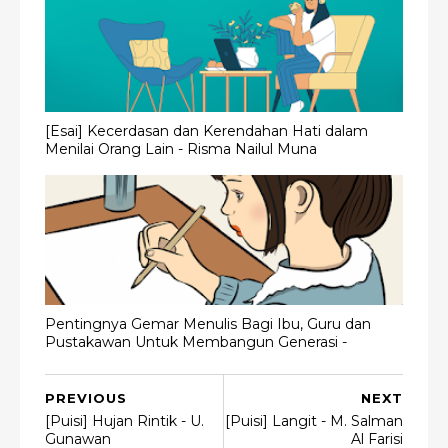
[Esai] Kecerdasan dan Kerendahan Hati dalam
Menilai Orang Lain - Risma Nailul Muna
Pentingnya Gemar Menulis Bagi Ibu, Guru dan
Pustakawan Untuk Membangun Generasi -
PREVIOUS
NEXT
[Puisi] Hujan Rintik - U.
[Puisi] Langit - M. Salman
Gunawan
Al Farisi