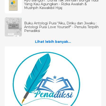
Ayo Bangun : Dunia Tak Seindah Bunga Tidur
Yang Kau Agungkan - Rizka Awaliah &
Mushpih Kawakibil Hijaj
Buku Antologi Puisi "Aku, Diriku dan Jiwaku :
Antologi Puisi Love Yourself" - Penulis Terpilih
Penadiksi
Lihat lebih banyak...