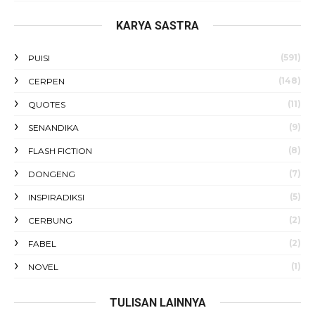
KARYA SASTRA
(591)
PUISI
(148)
CERPEN
(11)
QUOTES
(9)
SENANDIKA
(8)
FLASH FICTION
(7)
DONGENG
(5)
INSPIRADIKSI
(2)
CERBUNG
(2)
FABEL
(1)
NOVEL
TULISAN LAINNYA