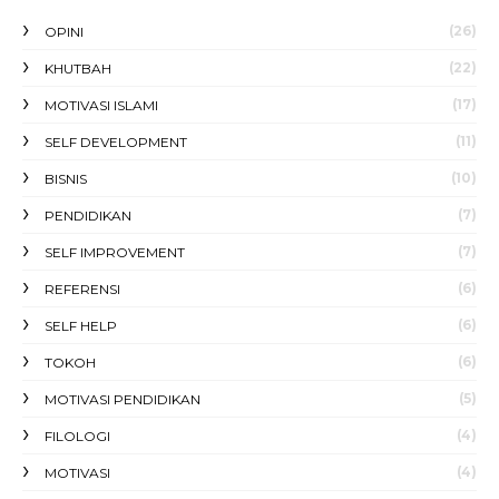
(26)
OPINI
(22)
KHUTBAH
(17)
MOTIVASI ISLAMI
(11)
SELF DEVELOPMENT
(10)
BISNIS
(7)
PENDIDIKAN
(7)
SELF IMPROVEMENT
(6)
REFERENSI
(6)
SELF HELP
(6)
TOKOH
(5)
MOTIVASI PENDIDIKAN
(4)
FILOLOGI
(4)
MOTIVASI