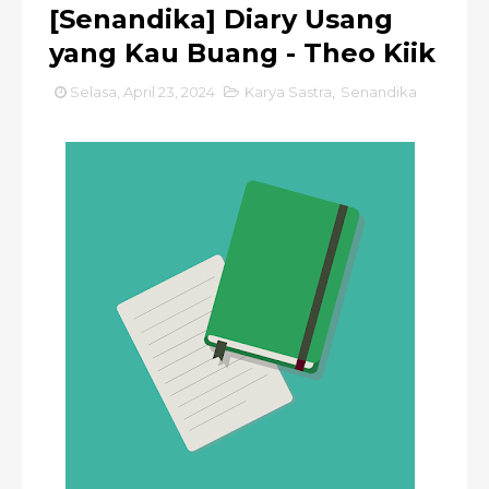
[Senandika] Diary Usang
yang Kau Buang - Theo Kiik
Selasa, April 23, 2024
Karya Sastra
,
Senandika