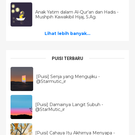
Anak Yatim dalam Al-Qur'an dan Hadis -
Mushpih Kawakibil Hijaj, S.Ag.
Lihat lebih banyak...
PUISI TERBARU
[Puisi] Senja yang Mengujiku -
@Starmutic_ir
[Puisi] Damainya Langit Subuh -
@StarMutic_ir
[Puisi] Cahaya Itu Akhirnya Menyapa -