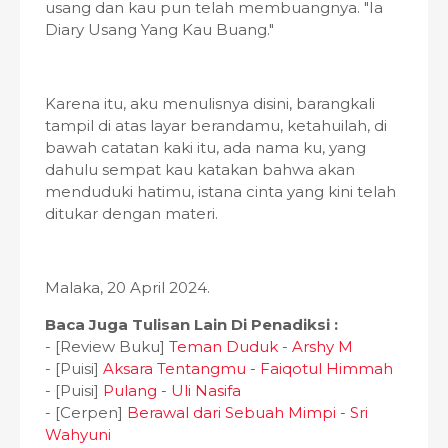
usang dan kau pun telah membuangnya. "Ia
Diary Usang Yang Kau Buang."
Karena itu, aku menulisnya disini, barangkali
tampil di atas layar berandamu, ketahuilah, di
bawah catatan kaki itu, ada nama ku, yang
dahulu sempat kau katakan bahwa akan
menduduki hatimu, istana cinta yang kini telah
ditukar dengan materi.
Malaka, 20 April 2024.
Baca Juga Tulisan Lain Di Penadiksi :
- [Review Buku]
Teman Duduk - Arshy M
- [Puisi]
Aksara Tentangmu - Faiqotul Himmah
- [Puisi]
Pulang - Uli Nasifa
- [Cerpen]
Berawal dari Sebuah Mimpi - Sri
Wahyuni