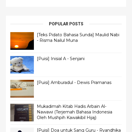
POPULAR POSTS
[Teks Pidato Bahasa Sunda] Maulid Nabi
- Risma Nailul Muna
[Puisi] Inisial A - Senjani
[Puisi] Amburadul - Dewis Pramanas
Mukadimah Kitab Hadis Arbain Al-
Nawawi (Terjemah Bahasa Indonesia
Oleh Mushpih Kawakibil Hijaj)
[Puisi] Doa untuk Sang Guru - Ryandhika