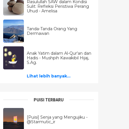
Rasulullah SAW dalam Kondisi
Sulit: Refleksi Peristiwa Perang
Uhud - Amelisa
Tanda-Tanda Orang Yang
Dermawan
Anak Yatim dalam Al-Qur'an dan
Hadis - Mushpih Kawakibil Hijaj,
S.Ag.
Lihat lebih banyak...
PUISI TERBARU
[Puisi] Senja yang Mengujiku -
@Starmutic_ir