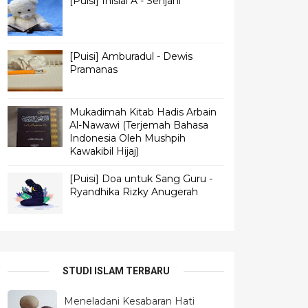
[Puisi] Inisial A - Senjani
[Puisi] Amburadul - Dewis
Pramanas
Mukadimah Kitab Hadis Arbain
Al-Nawawi (Terjemah Bahasa
Indonesia Oleh Mushpih
Kawakibil Hijaj)
[Puisi] Doa untuk Sang Guru -
Ryandhika Rizky Anugerah
STUDI ISLAM TERBARU
Meneladani Kesabaran Hati