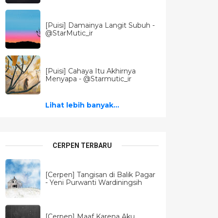
[Puisi] Damainya Langit Subuh -
@StarMutic_ir
[Puisi] Cahaya Itu Akhirnya
Menyapa - @Starmutic_ir
Lihat lebih banyak...
CERPEN TERBARU
[Cerpen] Tangisan di Balik Pagar
- Yeni Purwanti Wardiningsih
[Cerpen] Maaf Karena Aku