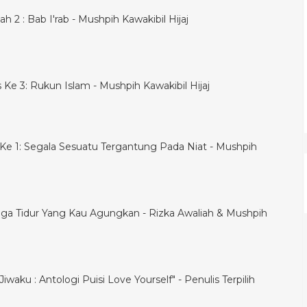
h 2 : Bab I'rab - Mushpih Kawakibil Hijaj
is Ke 3: Rukun Islam - Mushpih Kawakibil Hijaj
is Ke 1: Segala Sesuatu Tergantung Pada Niat - Mushpih
ga Tidur Yang Kau Agungkan - Rizka Awaliah & Mushpih
iwaku : Antologi Puisi Love Yourself" - Penulis Terpilih