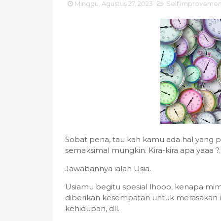
Minggu, Agustus 27, 2023
Self Improvemen
Sobat pena, tau kah kamu ada hal yang p
semaksimal mungkin. Kira-kira apa yaaa ?
Jawabannya ialah Usia.
Usiamu begitu spesial lhooo, kenapa mimi
diberikan kesempatan untuk merasakan i
kehidupan, dll.