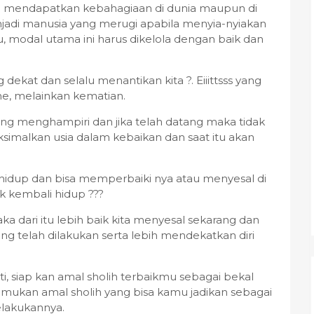
 mendapatkan kebahagiaan di dunia maupun di
njadi manusia yang merugi apabila menyia-nyiakan
tu, modal utama ini harus dikelola dengan baik dan
ekat dan selalu menantikan kita ?. Eiiittsss yang
ehe, melainkan kematian.
ang menghampiri dan jika telah datang maka tidak
imalkan usia dalam kebaikan dan saat itu akan
hidup dan bisa memperbaiki nya atau menyesal di
k kembali hidup ???
aka dari itu lebih baik kita menyesal sekarang dan
 telah dilakukan serta lebih mendekatkan diri
nti, siap kan amal sholih terbaikmu sebagai bekal
ukan amal sholih yang bisa kamu jadikan sebagai
elakukannya.