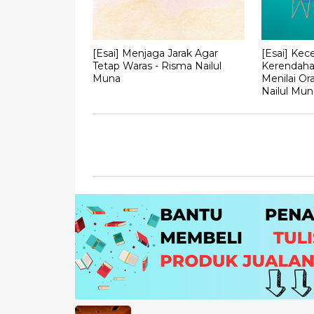
[Esai] Menjaga Jarak Agar
[Esai] Kec
Tetap Waras - Risma Nailul
Kerendaha
Muna
Menilai Or
Nailul Mun