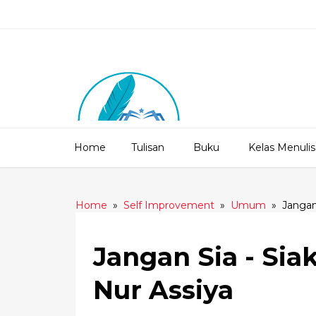
Home
Tulisan
Buku
Kelas Menulis
Home
»
Self Improvement
»
Umum
»
Jangan
Jangan Sia - Sia
Nur Assiya