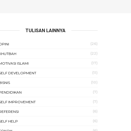
TULISAN LAINNYA
(26)
OPINI
(22)
KHUTBAH
(17)
MOTIVASI ISLAMI
(11)
SELF DEVELOPMENT
(10)
BISNIS
(7)
PENDIDIKAN
(7)
SELF IMPROVEMENT
(6)
REFERENSI
(6)
SELF HELP
(6)
TOKOH