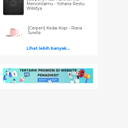
Mencintaimu - Yohana Restu
Wilistya
[Cerpen] Kedai Kopi - Risna
Juwita
Lihat lebih banyak...