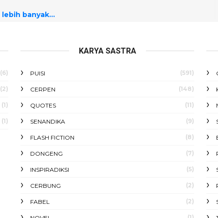
 lebih banyak...
KARYA SASTRA
(6)
(591)
PUISI
(2)
(148)
CERPEN
(1)
(11)
QUOTES
(1)
(9)
SENANDIKA
(8)
FLASH FICTION
(7)
DONGENG
(5)
INSPIRADIKSI
(2)
CERBUNG
(2)
FABEL
(1)
NOVEL