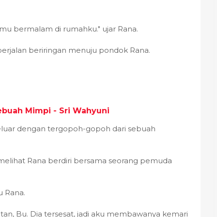
kamu bermalam di rumahku." ujar Rana.
rjalan beriringan menuju pondok Rana.
ebuah Mimpi - Sri Wahyuni
eluar dengan tergopoh-gopoh dari sebuah
melihat Rana berdiri bersama seorang pemuda
u Rana.
an, Bu. Dia tersesat, jadi aku membawanya kemari