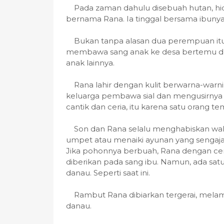
Pada zaman dahulu disebuah hutan, hidu
bernama Rana. Ia tinggal bersama ibunya
Bukan tanpa alasan dua perempuan itu 
membawa sang anak ke desa bertemu den
anak lainnya.
Rana lahir dengan kulit berwarna-warn
keluarga pembawa sial dan mengusirnya 
cantik dan ceria, itu karena satu orang t
Son dan Rana selalu menghabiskan wa
umpet atau menaiki ayunan yang sengaj
Jika pohonnya berbuah, Rana dengan c
diberikan pada sang ibu. Namun, ada satu 
danau. Seperti saat ini.
Rambut Rana dibiarkan tergerai, melamb
danau.