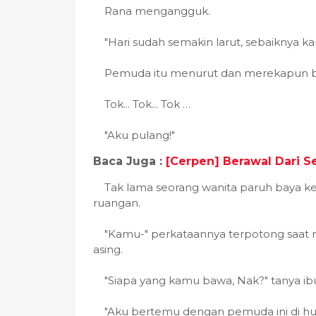
Rana mengangguk.
"Hari sudah semakin larut, sebaiknya 
Pemuda itu menurut dan merekapun be
Tok... Tok... Tok …
"Aku pulang!"
Baca Juga :
[Cerpen] Berawal Dari S
Tak lama seorang wanita paruh baya k
ruangan.
"Kamu-" perkataannya terpotong saat 
asing.
"Siapa yang kamu bawa, Nak?" tanya ib
"Aku bertemu dengan pemuda ini di hut