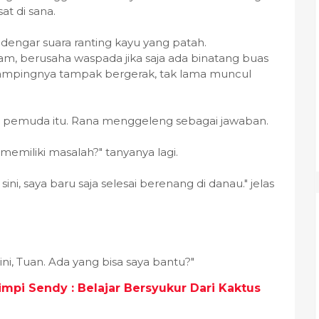
at di sana.
engar suara ranting kayu yang patah.
, berusaha waspada jika saja ada binatang buas
sampingnya tampak bergerak, tak lama muncul
ya pemuda itu. Rana menggeleng sebagai jawaban.
miliki masalah?" tanyanya lagi.
sini, saya baru saja selesai berenang di danau." jelas
sini, Tuan. Ada yang bisa saya bantu?"
mpi Sendy : Belajar Bersyukur Dari Kaktus