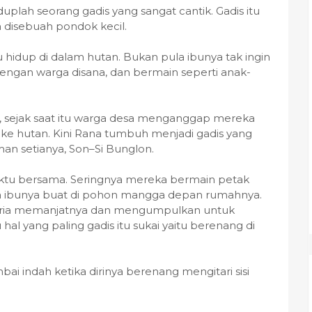
plah seorang gadis yang sangat cantik. Gadis itu
 disebuah pondok kecil.
hidup di dalam hutan. Bukan pula ibunya tak ingin
gan warga disana, dan bermain seperti anak-
i, sejak saat itu warga desa menganggap mereka
ke hutan. Kini Rana tumbuh menjadi gadis yang
eman setianya, Son–Si Bunglon.
ktu bersama. Seringnya mereka bermain petak
a ibunya buat di pohon mangga depan rumahnya.
eria memanjatnya dan mengumpulkan untuk
hal yang paling gadis itu sukai yaitu berenang di
ai indah ketika dirinya berenang mengitari sisi