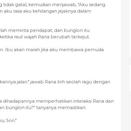
 tidak gatal, kemudian menjawab, "Aku sedang
 aku rasa aku kehilangan jejaknya dalam
olah meminta pendapat, dan bunglon itu
etika raut wajah Rana berubah terkejut.
Son. Ibu akan marah jika aku membawa pemuda
kannya jalan." jawab Rana lirih seolah ragu dengan
uda dihadapannya memperhatikan interaksi Rana dan
an bunglon itu?" tanyanya memastikan.
u, Son."