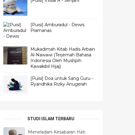
[Puisi] Inisial A - Senjani
[Puisi] Amburadul - Dewis
Pramanas
Mukadimah Kitab Hadis Arbain
Al-Nawawi (Terjemah Bahasa
Indonesia Oleh Mushpih
Kawakibil Hijaj)
[Puisi] Doa untuk Sang Guru -
Ryandhika Rizky Anugerah
STUDI ISLAM TERBARU
Meneladani Kesabaran Hati