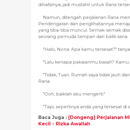
dihafalnya, jadi mustahil untuk Rana terses
Namun, ditengah perjalanan Rana mend
Pendengaran dan penglihatannya menajam
yang tiba-tiba muncul. Semak-semak di
seorang pemuda tampan dari balik sana.
"Halo, Nona. Apa kamu tersesat?" tan
"Lalu kenapa pakaianmu basah? Kamu me
"Tidak, Tuan. Rumah saya tidak jauh dari 
Rana.
"Ooh, baiklah aku mengerti."
"Tapi, sepertinya anda yang tersesat di 
Baca Juga :
[Dongeng] Perjalanan Mi
Kecil - Rizka Awaliah