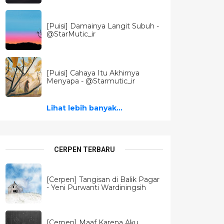
[Puisi] Damainya Langit Subuh -
@StarMutic_ir
[Puisi] Cahaya Itu Akhirnya
Menyapa - @Starmutic_ir
Lihat lebih banyak...
CERPEN TERBARU
[Cerpen] Tangisan di Balik Pagar
- Yeni Purwanti Wardiningsih
[Cerpen] Maaf Karena Aku