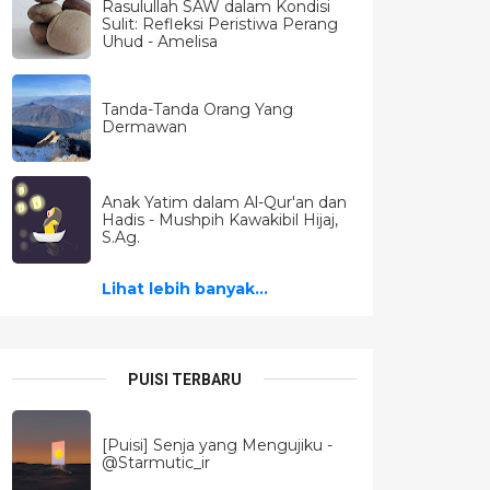
Rasulullah SAW dalam Kondisi
Sulit: Refleksi Peristiwa Perang
Uhud - Amelisa
Tanda-Tanda Orang Yang
Dermawan
Anak Yatim dalam Al-Qur'an dan
Hadis - Mushpih Kawakibil Hijaj,
S.Ag.
Lihat lebih banyak...
PUISI TERBARU
[Puisi] Senja yang Mengujiku -
@Starmutic_ir