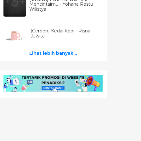
Mencintaimu - Yohana Restu
Wilistya
[Cerpen] Kedai Kopi - Risna
Juwita
Lihat lebih banyak...