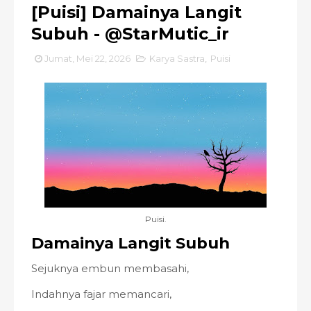
[Puisi] Damainya Langit
Subuh - @StarMutic_ir
Jumat, Mei 22, 2026
Karya Sastra
,
Puisi
Puisi.
Damainya Langit Subuh
Sejuknya embun membasahi,
Indahnya fajar memancari,