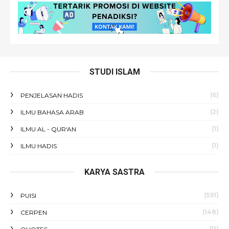
STUDI ISLAM
(6)
PENJELASAN HADIS
(2)
ILMU BAHASA ARAB
(1)
ILMU AL - QUR'AN
(1)
ILMU HADIS
KARYA SASTRA
(591)
PUISI
(148)
CERPEN
(11)