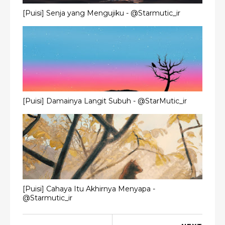
[Puisi] Senja yang Mengujiku - @Starmutic_ir
[Puisi] Damainya Langit Subuh - @StarMutic_ir
[Puisi] Cahaya Itu Akhirnya Menyapa -
@Starmutic_ir