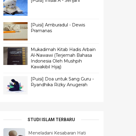
[Puisi] Inisial A - Senjani
[Puisi] Amburadul - Dewis
Pramanas
Mukadimah Kitab Hadis Arbain
Al-Nawawi (Terjemah Bahasa
Indonesia Oleh Mushpih
Kawakibil Hijaj)
[Puisi] Doa untuk Sang Guru -
Ryandhika Rizky Anugerah
STUDI ISLAM TERBARU
Meneladani Kesabaran Hati