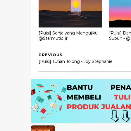
[Puisi] Senja yang Mengujiku -
[Puisi] Da
@Starmutic_ir
Subuh - @S
PREVIOUS
[Puisi] Tuhan Tolong - Joy Stephanie