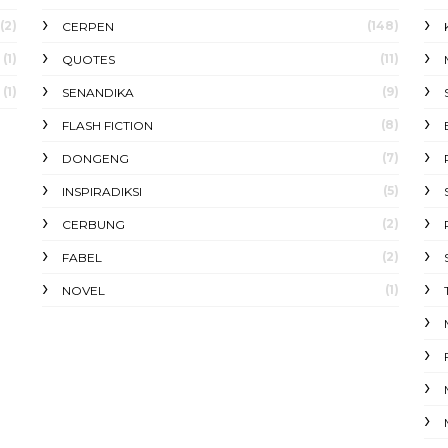
(2)
(148)
CERPEN
(1)
(11)
QUOTES
(1)
(9)
SENANDIKA
(8)
FLASH FICTION
(7)
DONGENG
(5)
INSPIRADIKSI
(2)
CERBUNG
(2)
FABEL
(1)
NOVEL