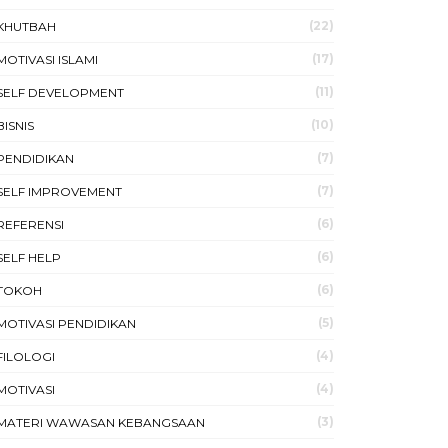
(22)
KHUTBAH
(17)
MOTIVASI ISLAMI
(11)
SELF DEVELOPMENT
(10)
BISNIS
(7)
PENDIDIKAN
(7)
SELF IMPROVEMENT
(6)
REFERENSI
(6)
SELF HELP
(6)
TOKOH
(5)
MOTIVASI PENDIDIKAN
(4)
FILOLOGI
(4)
MOTIVASI
(3)
MATERI WAWASAN KEBANGSAAN