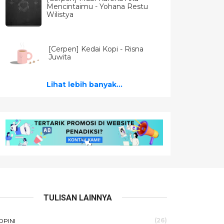
Mencintaimu - Yohana Restu
Wilistya
[Cerpen] Kedai Kopi - Risna
Juwita
Lihat lebih banyak...
TULISAN LAINNYA
(26)
OPINI