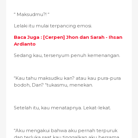
“ Maksudmu?! “
Lelaki itu mulai terpancing emosi.
Baca Juga : [Cerpen] Jhon dan Sarah - Ihsan
Ardianto
Sedang kau, tersenyum penuh kemenangan.
“Kau tahu maksudku kan? atau kau pura-pura
bodoh, Dan? “tukasmu, menekan.
Setelah itu, kau menatapnya. Lekat-lekat.
“Aku mengakui bahwa aku pernah terpuruk
dan terluka saat kau tinggalkan aku bersama