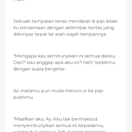
Sebuah tamparan keras mendarat di pipi lelaki
itu bersamaan dengan selembar kertas yang
dilempar tepat ke arah wajah tampannya.
“Mengapa kau sembunyikan ini semua dariku,
Dan?! kau anggap apa aku ini?! hah! “pekikmu
dengan suara bergetar.
Air matamu pun mulai meluncur ke pipi
putihmu.
“Maafkan aku, Ay. Aku tak bermaksud
menyembunyikan semua ini kepadamu,
sungguh, “ucapnya, lirih. Seiring gelengan