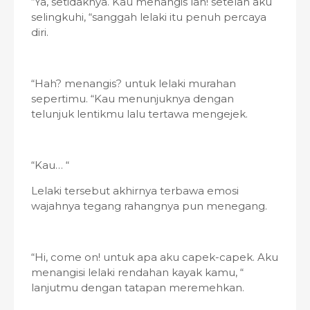
“Ya, setidaknya. Kau menangis lah! setelah aku
selingkuhi, “sanggah lelaki itu penuh percaya
diri.
“Hah? menangis? untuk lelaki murahan
sepertimu. “Kau menunjuknya dengan
telunjuk lentikmu lalu tertawa mengejek.
“Kau… “
Lelaki tersebut akhirnya terbawa emosi
wajahnya tegang rahangnya pun menegang.
“Hi, come on! untuk apa aku capek-capek. Aku
menangisi lelaki rendahan kayak kamu, “
lanjutmu dengan tatapan meremehkan.