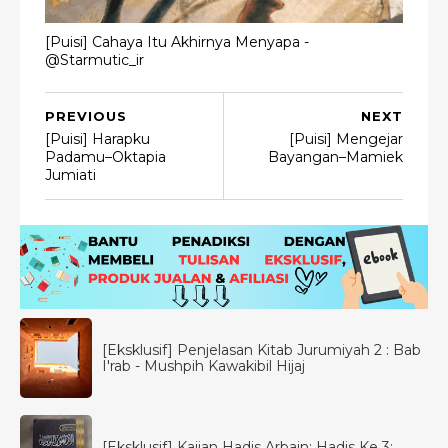
[Puisi] Cahaya Itu Akhirnya Menyapa -
@Starmutic_ir
PREVIOUS
NEXT
[Puisi] Harapku
[Puisi] Mengejar
Padamu–Oktapia
Bayangan–Mamiek
Jumiati
[Eksklusif] Penjelasan Kitab Jurumiyah 2 : Bab
I'rab - Mushpih Kawakibil Hijaj
[Eksklusif] Kajian Hadis Arbain: Hadis Ke 3: