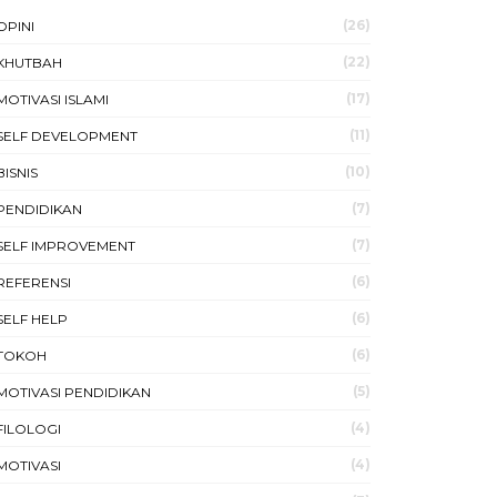
(26)
OPINI
(22)
KHUTBAH
(17)
MOTIVASI ISLAMI
(11)
SELF DEVELOPMENT
(10)
BISNIS
(7)
PENDIDIKAN
(7)
SELF IMPROVEMENT
(6)
REFERENSI
(6)
SELF HELP
(6)
TOKOH
(5)
MOTIVASI PENDIDIKAN
(4)
FILOLOGI
(4)
MOTIVASI