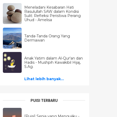
Meneladani Kesabaran Hati
Rasulullah SAW dalam Kondisi
Sulit: Refleksi Peristiwa Perang
Uhud - Amelisa
Tanda-Tanda Orang Yang
Dermawan
Anak Yatim dalam Al-Qur'an dan
Hadis - Mushpih Kawakibil Hijaj,
S.Ag.
Lihat lebih banyak...
PUISI TERBARU
[Puisi] Senja yang Mengujiku -