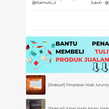
@Starmutic_ir
Subuh - @S
[Eksklusif] Penjelasan Kitab Jurumiya
[Eksklusif] Kajian Hadis Arbain: Had