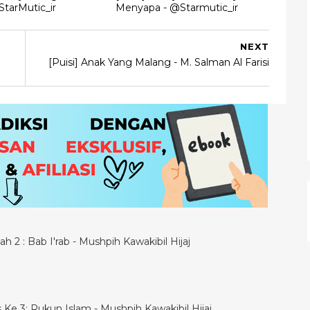
tarMutic_ir
Menyapa - @Starmutic_ir
NEXT
[Puisi] Anak Yang Malang - M. Salman Al Farisi
h 2 : Bab I'rab - Mushpih Kawakibil Hijaj
is Ke 3: Rukun Islam - Mushpih Kawakibil Hijaj