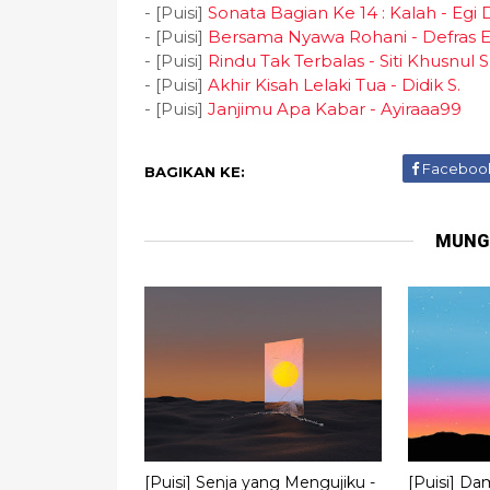
- [Puisi]
Sonata Bagian Ke 14 : Kalah - Egi
- [Puisi]
Bersama Nyawa Rohani - Defras 
- [Puisi]
Rindu Tak Terbalas - Siti Khusnul 
- [Puisi]
Akhir Kisah Lelaki Tua - Didik S.
- [Puisi]
Janjimu Apa Kabar - Ayiraaa99
Faceboo
BAGIKAN KE:
MUNG
[Puisi] Senja yang Mengujiku -
[Puisi] Da