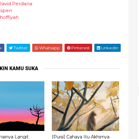
 David Perdana
Espen
Shoffiyah
k
Twitter
Whatsapp
Pinterest
Linkedin
KIN KAMU SUKA
mainya Langit
[Puisi] Cahaya Itu Akhirnya