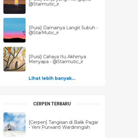
@Starmutic_ir
[Puisi] Damainya Langit Subuh -
@StarMutic_ir
[Puisi] Cahaya Itu Akhirnya
Menyapa - @Starmutic_ir
Lihat lebih banyak...
CERPEN TERBARU
[Cerpen] Tangisan di Balik Pagar
- Yeni Purwanti Wardiningsih