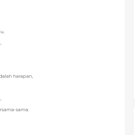
u,
,
dalah harapan,
,
ersama-sama.