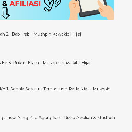
h 2 : Bab I'rab - Mushpih Kawakibil Hijaj
is Ke 3: Rukun Islam - Mushpih Kawakibil Hijaj
is Ke 1: Segala Sesuatu Tergantung Pada Niat - Mushpih
ga Tidur Yang Kau Agungkan - Rizka Awaliah & Mushpih