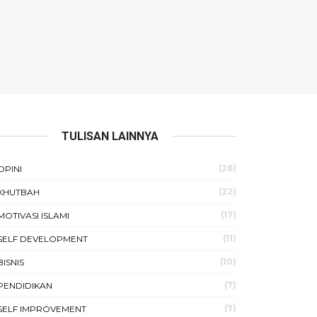
TULISAN LAINNYA
(26)
OPINI
(22)
KHUTBAH
(17)
MOTIVASI ISLAMI
(11)
SELF DEVELOPMENT
(10)
BISNIS
(7)
PENDIDIKAN
(7)
SELF IMPROVEMENT