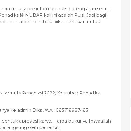
admin mau share informasi nulis bareng atau sering
adiksi😁 NUBAR kali ini adalah Puisi. Jadi bagi
draft dicatatan lebih baik diikut sertakan untuk
as Menulis Penadiksi 2022, Youtube : Penadiksi
hotnya ke admin Diksi, WA : 085718987483
 bentuk apresiasi karya. Harga bukunya Insyaallah
la langsung oleh penerbit.