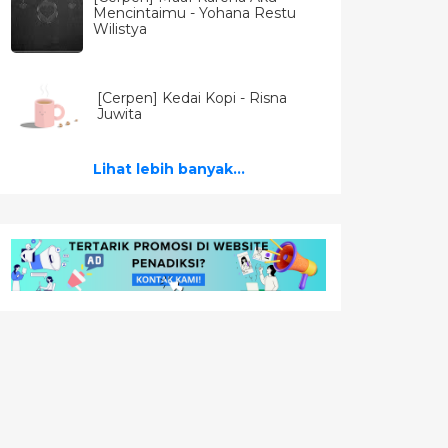
Mencintaimu - Yohana Restu
Wilistya
[Cerpen] Kedai Kopi - Risna
Juwita
Lihat lebih banyak...