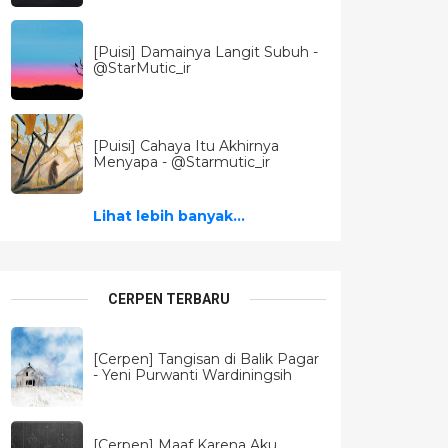
[Puisi] Damainya Langit Subuh -
@StarMutic_ir
[Puisi] Cahaya Itu Akhirnya
Menyapa - @Starmutic_ir
Lihat lebih banyak...
CERPEN TERBARU
[Cerpen] Tangisan di Balik Pagar
- Yeni Purwanti Wardiningsih
[Cerpen] Maaf Karena Aku