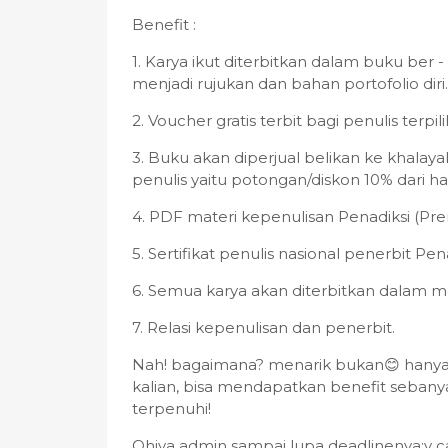
Benefit :
1. Karya ikut diterbitkan dalam buku ber 
menjadi rujukan dan bahan portofolio diri.
2. Voucher gratis terbit bagi penulis terpili
3. Buku akan diperjual belikan ke khalay
penulis yaitu potongan/diskon 10% dari h
4. PDF materi kepenulisan Penadiksi (Pr
5. Sertifikat penulis nasional penerbit Pen
6. Semua karya akan diterbitkan dalam me
7. Relasi kepenulisan dan penerbit.
Nah! bagaimana? menarik bukan😊 hanya
kalian, bisa mendapatkan benefit seban
terpenuhi!
Ohiya admin sampai lupa deadlinenya:v c