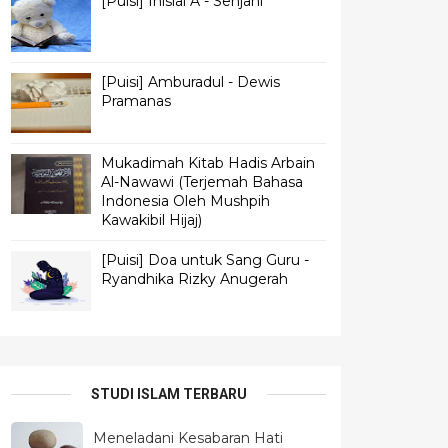
[Puisi] Inisial A - Senjani
[Puisi] Amburadul - Dewis
Pramanas
Mukadimah Kitab Hadis Arbain
Al-Nawawi (Terjemah Bahasa
Indonesia Oleh Mushpih
Kawakibil Hijaj)
[Puisi] Doa untuk Sang Guru -
Ryandhika Rizky Anugerah
STUDI ISLAM TERBARU
Meneladani Kesabaran Hati