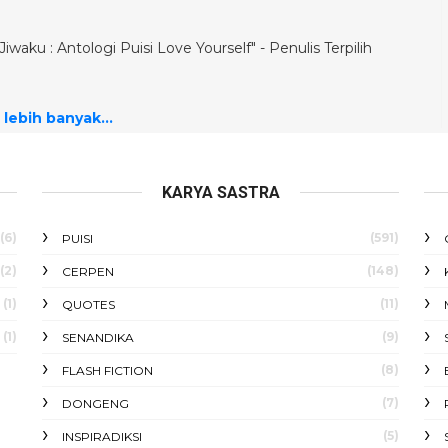
iwaku : Antologi Puisi Love Yourself" - Penulis Terpilih
 lebih banyak...
KARYA SASTRA
(6)
(591)
PUISI
(2)
(148)
CERPEN
(1)
(11)
QUOTES
(1)
(9)
SENANDIKA
(8)
FLASH FICTION
(7)
DONGENG
(5)
INSPIRADIKSI