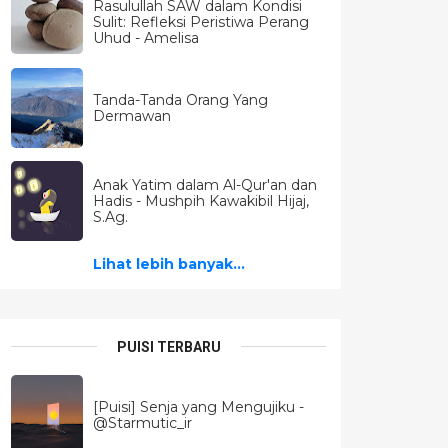
Rasulullah SAW dalam Kondisi
Sulit: Refleksi Peristiwa Perang
Uhud - Amelisa
Tanda-Tanda Orang Yang
Dermawan
Anak Yatim dalam Al-Qur'an dan
Hadis - Mushpih Kawakibil Hijaj,
S.Ag.
Lihat lebih banyak...
PUISI TERBARU
[Puisi] Senja yang Mengujiku -
@Starmutic_ir