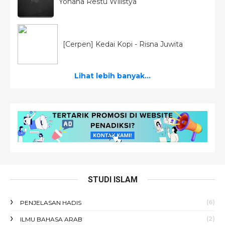
Yohana Restu Wilistya
[Cerpen] Kedai Kopi - Risna Juwita
Lihat lebih banyak...
STUDI ISLAM
(6)
PENJELASAN HADIS
(2)
ILMU BAHASA ARAB