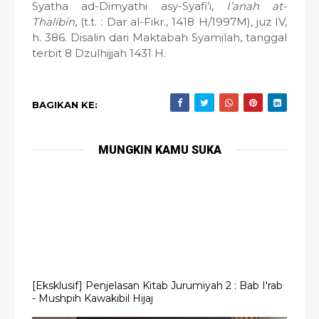
Syatha ad-Dimyathi asy-Syafi’i,
I’anah at-
Thalibin
, (t.t. : Dar al-Fikr., 1418 H/1997M), juz IV,
h. 386. Disalin dari Maktabah Syamilah, tanggal
terbit 8 Dzulhijjah 1431 H.
BAGIKAN KE:
MUNGKIN KAMU SUKA
[Eksklusif] Penjelasan Kitab Jurumiyah 2 : Bab I'rab
- Mushpih Kawakibil Hijaj