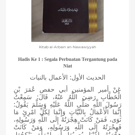
Kitab al-Arbain an-Nawawiyyah
Hadis Ke 1 : Segala Perbuatan Tergantung pada
Niat
الحديث الأول: الأعمال بالنيات
عَنْ أمير المؤمنين أبي حفص عُمَرَ بْنِ
الْخَطَّابِ رَضِيَ اللَّهُ عَنْهُ، قَالَ: سَمِعْتُ
رَسُولَ اللَّهِ صَلَّى اللَّهُ عَلَيْهِ وَسَلَّمَ يَقُولُ:
‌إِنَّمَا ‌الْأَعْمَالُ بِالنِّيَّاتِ وَإِنَّمَا لِكُلِّ امْرِئٍ مَا
نَوَى، فَمَنْ كَانَتْ هِجْرَتُهُ إِلَى اللَّهِ وَرَسُولِهِ،
فَهِجْرَتُهُ إِلَى اللَّهِ وَرَسُولِهِ، وَمَنْ كَانَتْ
هِجْرَتُهُ لِدُنْيَا يُصِيبُهَا أَوِ امْرَأَةٍ يَنْكِحُهَا،