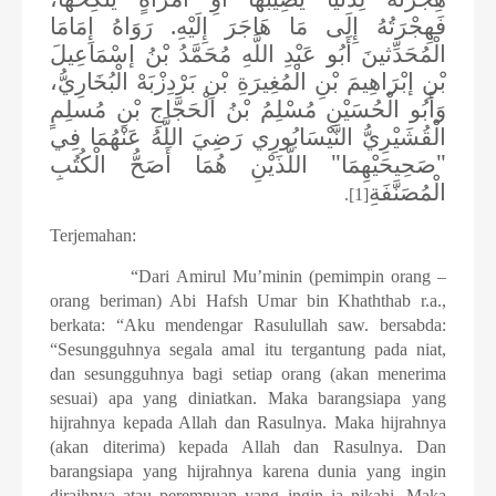
فَهِجْرَتُهُ إِلَى مَا هَاجَرَ إِلَيْهِ. رَوَاهُ إِمَامَا
الْمُحَدِّثينَ أَبُو عَبْدِ اللَّهِ مُحَمَّدُ بْنُ إسْمَاعِيلَ
بْنِ إبْرَاهِيمَ بْنِ الْمُغِيرَةِ بْنِ بَرْدِزْبَهْ الْبُخَارِيُّ،
وَأَبُو الْحُسَيْنِ مُسْلِمُ بْنُ الْحَجَّاجِ بْنِ مُسلِمٍ
الْقُشَيْرِيُّ النَّيْسَابُورِي رَضِيَ اللَّهُ عَنْهُمَا فِي
"صَحِيحَيْهِمَا" اللَّذَيْنِ هُمَا أَصَحُّ الْكُتُبِ
الْمُصَنَّفَةِ
.
[1]
Terjemahan:
“Dari Amirul Mu’minin (pemimpin orang –
orang beriman) Abi Hafsh Umar bin Khaththab r.a.,
berkata: “Aku mendengar Rasulullah saw. bersabda:
“Sesungguhnya segala amal itu tergantung pada niat,
dan sesungguhnya bagi setiap orang (akan menerima
sesuai) apa yang diniatkan. Maka barangsiapa yang
hijrahnya kepada Allah dan Rasulnya. Maka hijrahnya
(akan diterima) kepada Allah dan Rasulnya. Dan
barangsiapa yang hijrahnya karena dunia yang ingin
diraihnya atau perempuan yang ingin ia nikahi. Maka