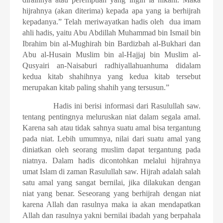
hijrahnya (akan diterima) kepada apa yang ia berhijrah
kepadanya.” Telah meriwayatkan hadis oleh
dua imam
ahli hadis, yaitu Abu Abdillah Muhammad bin Ismail bin
Ibrahim bin al-Mughirah bin Bardizbah al-Bukhari dan
Abu al-Husain Muslim bin al-Hajjaj bin Muslim al-
Qusyairi an-Naisaburi radhiyallahuanhuma didalam
kedua kitab shahihnya yang kedua kitab tersebut
merupakan kitab paling shahih yang tersusun.”
Hadis ini berisi informasi dari Rasulullah saw.
tentang pentingnya meluruskan niat dalam segala amal.
Karena sah atau tidak sahnya suatu amal bisa tergantung
pada niat. Lebih umumnya, nilai dari suatu amal yang
diniatkan oleh seorang muslim dapat tergantung pada
niatnya. Dalam hadis dicontohkan melalui hijrahnya
umat Islam di zaman Rasulullah saw. Hijrah adalah salah
satu amal yang sangat bernilai, jika dilakukan dengan
niat yang benar. Seseorang yang berhijrah dengan niat
karena Allah dan rasulnya maka ia akan mendapatkan
Allah dan rasulnya yakni bernilai ibadah yang berpahala