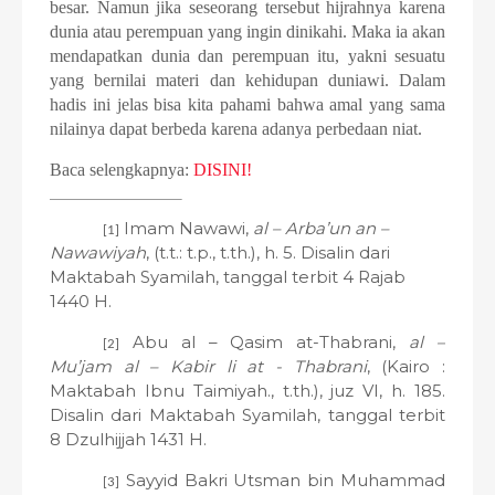
besar. Namun jika seseorang tersebut hijrahnya karena
dunia atau perempuan yang ingin dinikahi. Maka ia akan
mendapatkan dunia dan perempuan itu, yakni sesuatu
yang bernilai materi dan kehidupan duniawi. Dalam
hadis ini jelas bisa kita pahami bahwa amal yang sama
nilainya dapat berbeda karena adanya perbedaan niat.
Baca selengkapnya:
DISINI!
Imam Nawawi,
al – Arba’un an –
[1]
Nawawiyah
, (t.t.: t.p., t.th.), h. 5. Disalin dari
Maktabah Syamilah, tanggal terbit 4 Rajab
1440 H.
Abu al – Qasim at-Thabrani,
al –
[2]
Mu’jam al – Kabir li at - Thabrani
, (Kairo :
Maktabah Ibnu Taimiyah., t.th.), juz VI, h. 185.
Disalin dari Maktabah Syamilah, tanggal terbit
8 Dzulhijjah 1431 H.
Sayyid Bakri Utsman bin Muhammad
[3]