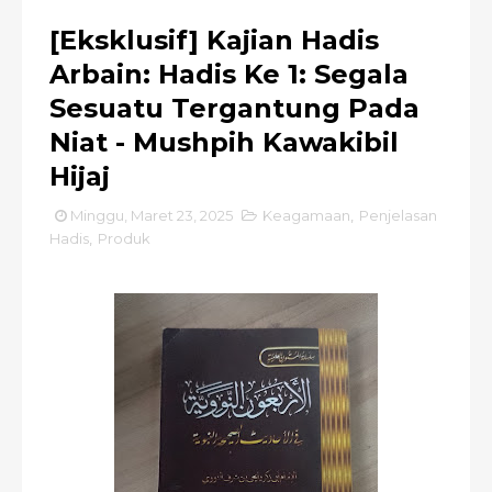
[Eksklusif] Kajian Hadis
Arbain: Hadis Ke 1: Segala
Sesuatu Tergantung Pada
Niat - Mushpih Kawakibil
Hijaj
Minggu, Maret 23, 2025
Keagamaan
,
Penjelasan
Hadis
,
Produk