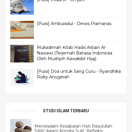
[Puisi] Amburadul - Dewis Pramanas
Mukadimah Kitab Hadis Arbain Al-
Nawawi (Terjemah Bahasa Indonesia
Oleh Mushpih Kawakibil Hijaj)
[Puisi] Doa untuk Sang Guru - Ryandhika
Rizky Anugerah
STUDI ISLAM TERBARU
Meneladani Kesabaran Hati Rasulullah
SAW dalam Kondisi Sulit: Refleksi