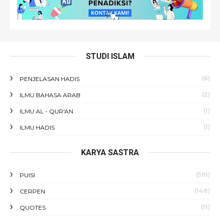
STUDI ISLAM
(6)
PENJELASAN HADIS
(2)
ILMU BAHASA ARAB
(1)
ILMU AL - QUR'AN
(1)
ILMU HADIS
KARYA SASTRA
(591)
PUISI
(148)
CERPEN
(11)
QUOTES