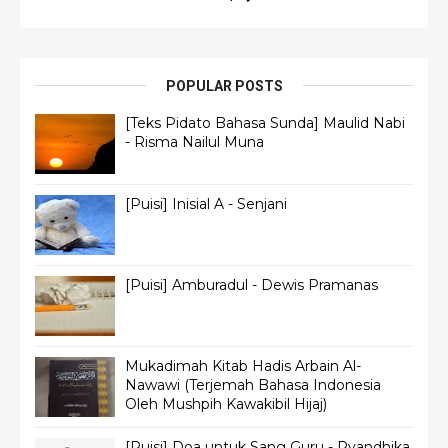
POPULAR POSTS
[Teks Pidato Bahasa Sunda] Maulid Nabi
- Risma Nailul Muna
[Puisi] Inisial A - Senjani
[Puisi] Amburadul - Dewis Pramanas
Mukadimah Kitab Hadis Arbain Al-
Nawawi (Terjemah Bahasa Indonesia
Oleh Mushpih Kawakibil Hijaj)
[Puisi] Doa untuk Sang Guru - Ryandhika