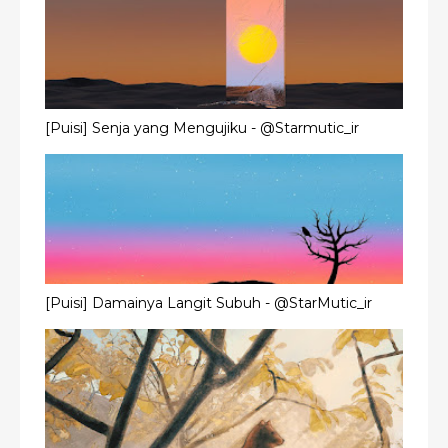
[Puisi] Senja yang Mengujiku - @Starmutic_ir
[Puisi] Damainya Langit Subuh - @StarMutic_ir