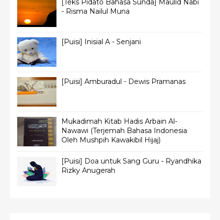
[Teks Pidato Bahasa Sunda] Maulid Nabi
- Risma Nailul Muna
[Puisi] Inisial A - Senjani
[Puisi] Amburadul - Dewis Pramanas
Mukadimah Kitab Hadis Arbain Al-
Nawawi (Terjemah Bahasa Indonesia
Oleh Mushpih Kawakibil Hijaj)
[Puisi] Doa untuk Sang Guru - Ryandhika
Rizky Anugerah