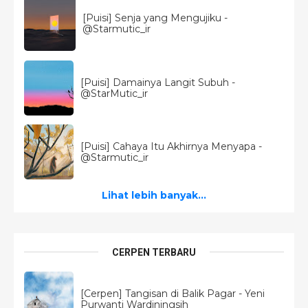
[Puisi] Senja yang Mengujiku -
@Starmutic_ir
[Puisi] Damainya Langit Subuh -
@StarMutic_ir
[Puisi] Cahaya Itu Akhirnya Menyapa -
@Starmutic_ir
Lihat lebih banyak...
CERPEN TERBARU
[Cerpen] Tangisan di Balik Pagar - Yeni
Purwanti Wardiningsih